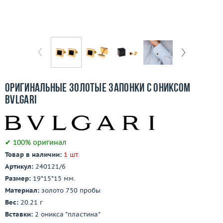
Бесплатная доставка
Покупка и оплата
О компании
Ломбард
Оригинальные золотые запонки с ониксом
Контакты
Bvlgari
3D-тур по шоуруму
✔ 100% оригинал
Заказать звонок
Товар в наличии:
1 шт.
Артикул:
240121/6
Размер:
19*15*15 мм.
Материал:
золото 750 пробы
Вес:
20.21 г
Вставки:
2 оникса "пластина"