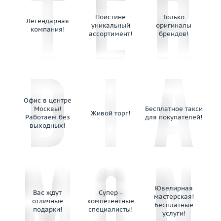
Saggi
Поистине
Только
Легендарная
Salavetti
уникальный
оригиналы
компания!
ассортимент!
брендов!
Salvini
Sauro
Schoeffel
Silmar
Sirin
Skobelev
Офис в центре
Москвы!
Бесплатное такси
Sokolov
Живой торг!
Работаем без
для покупателей!
SORA by Ksenia Podnebesnaya
выходных!
SPM
Staurino Fratelli
Stefan Hafner
Stella
Ювелирная
Stenzhorn
Вас ждут
Супер -
мастерская!
отличные
компетентные
Stephen Webster
Бесплатные
подарки!
специалисты!
услуги!
Suarez