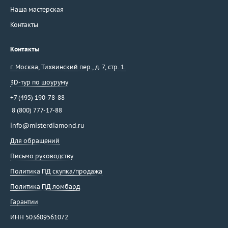
Yessayan
Наша мастерская
Yurachkevich
Контакты
Yvel
Zahra
Контакты
Zancan
Zen
г. Москва
,
Тихвинский пер., д. 7, стр. 1.
Zilli
3D-тур по шоуруму
Zimar
+7 (495) 190-78-88
Zoccai
8 (800) 777-17-88
Zorab
info@misterdiamond.ru
Zydo
Для обращений
Агафонов
Письмо руководству
Ананов
Политика ПД скупка/продажа
Бразилия
Бронницкий Ювелир
Политика ПД ломбард
Испания
Гарантии
Италия
ИНН 503609561072
МЮЗ