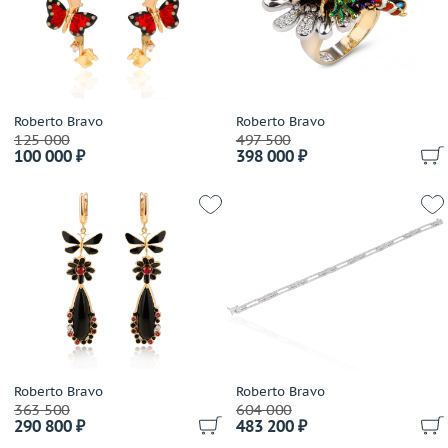
Выбрано:
всё
Avakian
Balocchi Preziosi
Размер (только для колец)
Baraka
Выбрано:
всё
Baume&Mercier
Belle Bague (GIM)
Roberto Bravo
Roberto Bravo
125 000
Теги
497 500
Bellini
100 000 ₽
398 000 ₽
Benfaremo Marco
Выбрано:
всё
Bernhard H.Mayer
Bersani
Применить
Bertapelle&Carlesso
Bibigi
Biko
Bochic
Boucheron
Breguet
Roberto Bravo
Roberto Bravo
Breuning
363 500
604 000
290 800 ₽
483 200 ₽
British Academy of Jewellery