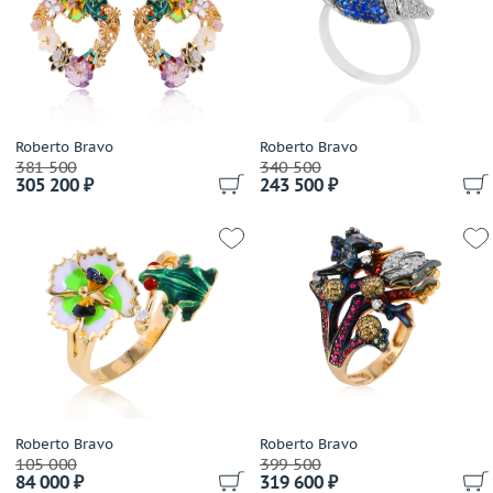
Grandiose
Gravelona Toce
Grimoldi
Grissoni
Gucci
Roberto Bravo
Guy Laroche
Roberto Bravo
381 500
340 500
H.Stern
305 200 ₽
243 500 ₽
Harpo's
Harry Winston
Hartmanns
Hoorsenbuhs
Ice Link
Ilgiz F
Imma
Imma S.R.L
IO SI
Roberto Bravo
Roberto Bravo
Jacob&Co
105 000
399 500
84 000 ₽
319 600 ₽
Jaeger LeCoultre