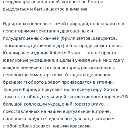
неординарных ценителей, которые не боятся
Orlandini
выделяться и быть в центре внимания.
Oro Trend
Palmiero
Идеи, вдохновленные самой природой, воплощаются в
Paolo Piovan
неповторимом сочетании драгоценных и
Parure Atelier
полудрагоценных камней (бриллиантов, цаворитов,
Pasis Jewelery
турмалинов, цитринов и др.) и благородных металлов.
Pasquale Bruni
Ювелирные изделия Roberto Bravo — это не просто
Patek Philippe
ювелирные украшения, а целый уникальный мир, где у
Paula
каждой линейки есть своя история, рассказанная с
Penta Preziosi
невероятным мастерством. Сегодня изделия под
Piaget
брендом «Роберто Браво» производятся в Италии,
Picchiotti
Турции и Корее, а покупают их по всему миру. Хотите
Piero Maccarini
тоже стать обладательницей эксклюзивного творения? В
Piero Milano
большой коллекции украшений Roberto Bravo,
Pomellato
представленных на нашей виртуальной витрине,
Pomi
наверняка найдется идеальное для вас, с которым
Ponticello
любой образ засияет новыми красками.
Preziose Torino