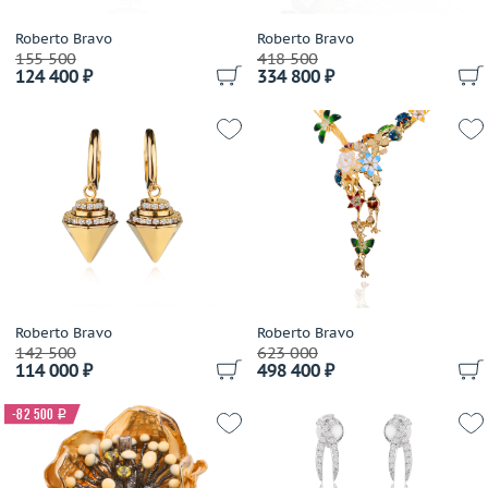
Cartier
Casa Gi
Roberto Bravo
Roberto Bravo
155 500
418 500
Casato
124 400 ₽
334 800 ₽
Cassa Forte
Cede
Chanel
Chantecler
Chaumet
Chiampesan
Chimento
Chopard
Choron Diamond
Roberto Bravo
Roberto Bravo
Coaro
142 500
623 000
114 000 ₽
498 400 ₽
Constantin Artmayer
Corsi
-82 500
i
Crivelli
Dada Arrigoni
Damas