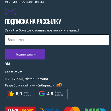
ОГРНИП 305507403500044
Помельников
СССР
Франция
ПОДПИСКА НА РАССЫЛКУ
Чехия
Узнайте больше о наших новинках и акциях!
Швейцария
ЭПЛ Якутские бриллианты
Карта сайта
© 2013-2026,
Mister Diamond
Разработка сайта —
«Сибирикс»