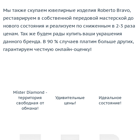
Prologue
Мы также скупаем ювелирные изделия Roberto Bravo,
Raima
реставрируем в собственной передовой мастерской до
Rajola
нового состояния и реализуем по сниженным в 2‑3 раза
Ralf Diamonds
ценам. Так же будем рады купить ваши украшения
Ranzani Fabio e Fuse' Maria Lucia
данного бренда. В 90 % случаев платим больше других,
Recarlo
гарантируем честную онлайн-оценку!
Repossi
Rinaldi
Roberta Porrati
Roberto Bravo
Roberto Coin
Mister Diamond -
Robotti Giovanni
территория
Удивительные
Идеальное
свободная от
цены!
состояние!
Rodney Rayner
обмана!
Rolex
Rosato
Rossi
Safo Joaillerie