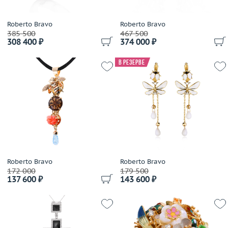
LTJ
Luca Carati
Roberto Bravo
Roberto Bravo
385 500
467 500
Lykov`s Jewellery
308 400 ₽
374 000 ₽
Magerit
Magie
В резерве
Manca Gioielli
Mangiarotti
Marco Bicego
Marina Bulgari
Mario Panelli
Maskada
Master Exclusive Jewellery
Roberto Bravo
Roberto Bravo
Mattioli
172 000
179 500
137 600 ₽
143 600 ₽
Mauboussin
Maxim Demidov
Mercury
Messika