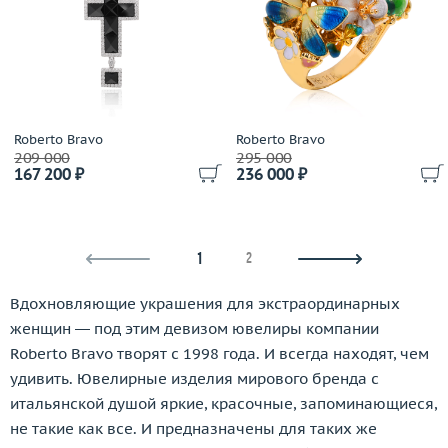
Mikimoto
MiMi
Mirco Visconti
Mizuki
Moncara
Roberto Bravo
Roberto Bravo
Montblanc
209 000
295 000
Moraglione
167 200 ₽
236 000 ₽
Mouawad
Mousson
Nanis
1
2
Ninetto Terzano
NOAH
Вдохновляющие украшения для экстраординарных
Nouvelle Bague
женщин — под этим девизом ювелиры компании
O.J.Perrin
Roberto Bravo творят с 1998 года. И всегда находят, чем
Ofabiani
удивить. Ювелирные изделия мирового бренда с
Ole Lynggaard
итальянской душой яркие, красочные, запоминающиеся,
не такие как все. И предназначены для таких же
Omega