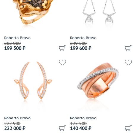
Damiani
Dario & Pietro
David Yurman
De Beers
De Dears
Roberto Bravo
Roberto Bravo
282 000
249 500
De Grisogono
199 500 ₽
199 600 ₽
Delfina Delettrez
Della Riva
Di Modolo
Diamanti
Diamond Point
Dior
Dubey&Schaldenbrand
Ebel
Effepi Gioielli
Roberto Bravo
Roberto Bravo
Emil Kraus
277 500
175 500
222 000 ₽
140 400 ₽
Emmeti