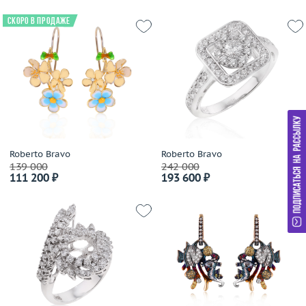
Jewellery Theatre
Скоро в продаже
JIC
John Hardy
Jovane
Judith Ripka
Julia Lifits
Kayaly
Korloff
Roberto Bravo
Roberto Bravo
Kria
139 000
242 000
Kwiat
111 200 ₽
193 600 ₽
Lardaux
Leo Pizzo
Leo Wittwer
Lidion
Links
Lobortas
Loree Rodkin