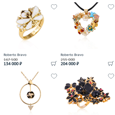
Brumani
Buccellati
Bucherer
Buzio Luciano
Bvlgari
Cacharel
Cahrles Greig
Calgaro
Roberto Bravo
Roberto Bravo
Callegher Gioielli
167 500
255 000
Cantamessa
134 000 ₽
204 000 ₽
Capra
Cara
Carats
Carl F. Bucherer
Carla Amorim
Carlo Luca Della Quercia
Carrera y Carrera