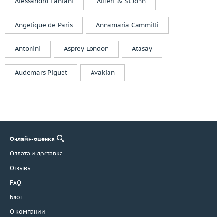
Alessandro Fanfani
Alfieri & St.John
Van Cleef & Arpels
Van Der Bauwede
Angelique de Paris
Annamaria Cammilli
Vaschieri
Venini
Antonini
Asprey London
Atasay
Venyx
Verdi
Audemars Piguet
Avakian
Versace
Vignand Joailliers
Viktor Mayer
WCJ
Wellendorff
Онлайн-оценка
Wempe
Оплата и доставка
Wenger
Wiemann Willy
Отзывы
WZP Werner Zappe Pforzheim
FAQ
Yana
Блог
Yanush Gioielli
О компании