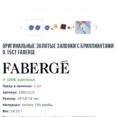
Бесплатная доставка
Покупка и оплата
О компании
Ломбард
Оригинальные золотые запонки с бриллиантами
Контакты
0.15ct Faberge
3D-тур по шоуруму
Заказать звонок
✔ 100% оригинал
Товар в наличии:
1 шт.
Артикул:
100121/2
Размер:
19*18*18 мм.
Материал:
золото 750 пробы
Вес:
18.52 г