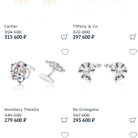
Cartier
Tiffany & Co
394 500
372 000
315 600 ₽
297 600 ₽
Jewellery Theatre
De Grisogono
349 500
367 000
279 600 ₽
293 600 ₽