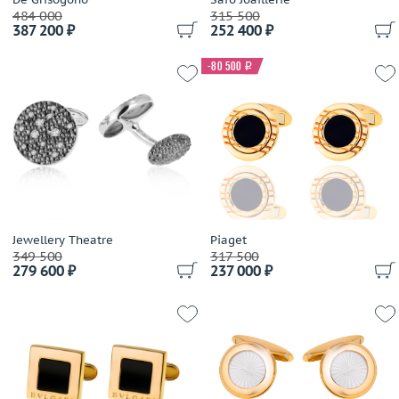
484 000
315 500
387 200 ₽
252 400 ₽
-80 500
i
Jewellery Theatre
Piaget
349 500
317 500
279 600 ₽
237 000 ₽