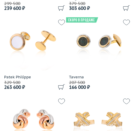
299 500
379 500
239 600 ₽
303 600 ₽
Скоро в продаже
Patek Philippe
Taverna
329 500
207 500
263 600 ₽
166 000 ₽