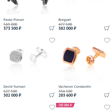
Paolo Piovan
Breguet
569 000
477 500
373 500 ₽
382 000 ₽
David Yurman
Vacheron Constantin
627 500
354 500
502 000 ₽
283 600 ₽
-102 500
i