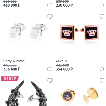
586 000
287 500
468 800 ₽
230 000 ₽
Rolex
Safo Joaillerie
Taverna
Tiffany & Co
Torrini
Vacheron Constantin
Valentin Yudashkin
Viktor Mayer
Wenger
Harry Winston
Gavello
Zilli
445 500
443 500
Италия
356 400 ₽
354 800 ₽
Помельников
-195 500
i