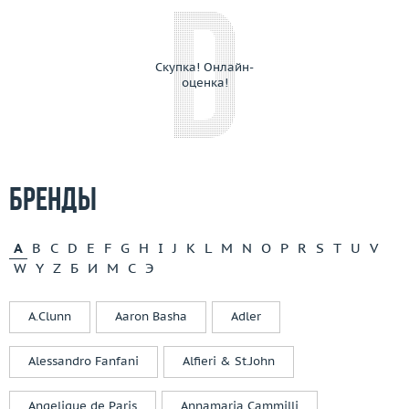
Скупка! Онлайн-
оценка!
Бренды
A
B
C
D
E
F
G
H
I
J
K
L
M
N
O
P
R
S
T
U
V
W
Y
Z
Б
И
М
С
Э
A.Clunn
Aaron Basha
Adler
Alessandro Fanfani
Alfieri & St.John
Angelique de Paris
Annamaria Cammilli