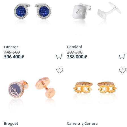
Di Modolo
Цвет
Emil Kraus
Выбрано:
всё
Faberge
Gavello
Размер (только для колец)
Gianni Lazzaro
Выбрано:
всё
Girard Perregaux
Gourji
Faberge
Damiani
745 500
Теги
297 500
Grand Maitre
596 400 ₽
238 000 ₽
Harry Winston
Выбрано:
запонки
Jewellery Theatre
запонки
John Hardy
Leo Pizzo
Применить
Magerit
Manca Gioielli
Montblanc
Paolo Piovan
Patek Philippe
Breguet
Carrera y Carrera
Piaget