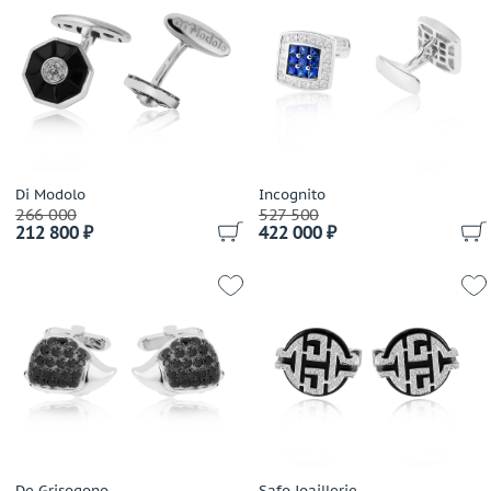
Di Modolo
Incognito
266 000
527 500
212 800 ₽
422 000 ₽
De Grisogono
Safo Joaillerie