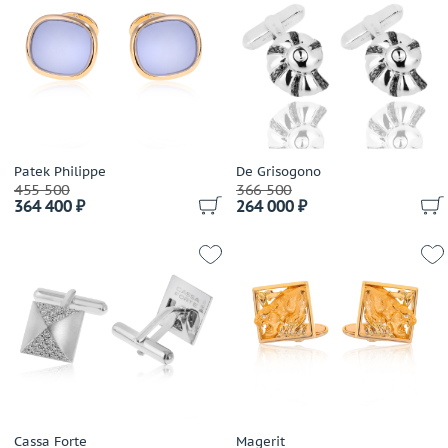
Patek Philippe
De Grisogono
455 500
366 500
364 400 ₽
264 000 ₽
Cassa Forte
Magerit