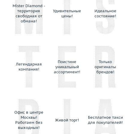
Enigma
Mister Diamond -
территория
Удивительные
Идеальное
Evgeny Matveev
свободная от
цены!
состояние!
F. B. Gioielli
обмана!
F.DN.ORO
Faberge
Fani
Favero
Felice
Поистине
Только
Легендарная
уникальный
оригиналы
Feraud
компания!
ассортимент!
брендов!
Fibo
Filk
Fragola Creations
Franck Muller
Fred
Офис в центре
Frey Wille
Москвы!
Бесплатное такси
Живой торг!
Garavelli
Работаем без
для покупателей!
выходных!
Garel