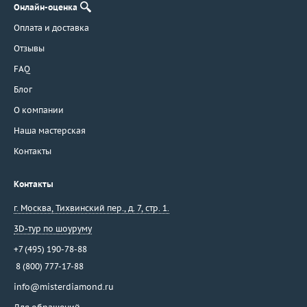
Онлайн-оценка
Jewellery Theatre
Оплата и доставка
JIC
Отзывы
John Hardy
FAQ
Jovane
Judith Ripka
Блог
Julia Lifits
О компании
Kayaly
Наша мастерская
Korloff
Контакты
Kwiat
Lardaux
Контакты
Leo Pizzo
г. Москва
,
Тихвинский пер., д. 7, стр. 1.
Leo Wittwer
3D-тур по шоуруму
Lidion
Links
+7 (495) 190-78-88
Lobortas
8 (800) 777-17-88
Loree Rodkin
info@misterdiamond.ru
LTJ