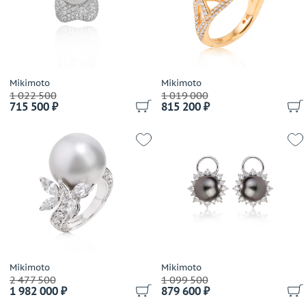
Выбрано:
всё
Avakian
Balocchi Preziosi
Размер (только для колец)
Baraka
Выбрано:
всё
Baume&Mercier
Belle Bague (GIM)
Mikimoto
Mikimoto
1 022 500
Теги
1 019 000
Bellini
715 500 ₽
815 200 ₽
Benfaremo Marco
Выбрано:
всё
Bernhard H.Mayer
Bersani
Применить
Bertapelle&Carlesso
Bibigi
Biko
Bochic
Boucheron
Breguet
Mikimoto
Mikimoto
Breuning
2 477 500
1 099 500
1 982 000 ₽
879 600 ₽
British Academy of Jewellery