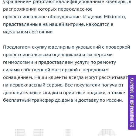
украшением работают квалифицированные ювелиры, в
Damiani
распоряжении которых первоклассное
Dario & Pietro
профессиональное оборудование. Изделия Mikimoto,
David Yurman
представленные на нашей витрине, находятся в
De Beers
идеальном состоянии.
De Dears
De Grisogono
Предлагаем скупку ювелирных украшений с проверкой
Delfina Delettrez
профессиональными оценщиками и экспертами-
геммологами и предоставляем услуги по ремонту
Della Riva
силами собственной мастерской с передовым
Di Modolo
оснащением. Наши клиенты всегда могут рассчитывать
Diamanti
на первоклассный сервис. Все покупатели получают
Diamond Point
дополнительные скидки и приятные подарки, а также
Dior
бесплатный трансфер до дома и доставку по России.
Dubey&Schaldenbrand
Ebel
Effepi Gioielli
Emil Kraus
Emmeti