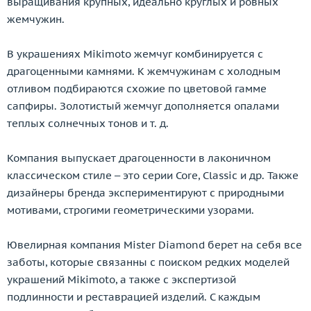
выращивания крупных, идеально круглых и ровных
Cartier
жемчужин.
Casa Gi
Casato
В украшениях Mikimoto жемчуг комбинируется с
Cassa Forte
драгоценными камнями. К жемчужинам с холодным
Cede
отливом подбираются схожие по цветовой гамме
Chanel
сапфиры. Золотистый жемчуг дополняется опалами
Chantecler
теплых солнечных тонов и т. д.
Chaumet
Chiampesan
Компания выпускает драгоценности в лаконичном
Chimento
классическом стиле – это серии Core, Classic и др. Также
Chopard
дизайнеры бренда экспериментируют с природными
Choron Diamond
мотивами, строгими геометрическими узорами.
Coaro
Constantin Artmayer
Ювелирная компания Mister Diamond берет на себя все
Corsi
заботы, которые связанны с поиском редких моделей
Crivelli
украшений Mikimoto, а также с экспертизой
Dada Arrigoni
подлинности и реставрацией изделий. С каждым
Damas