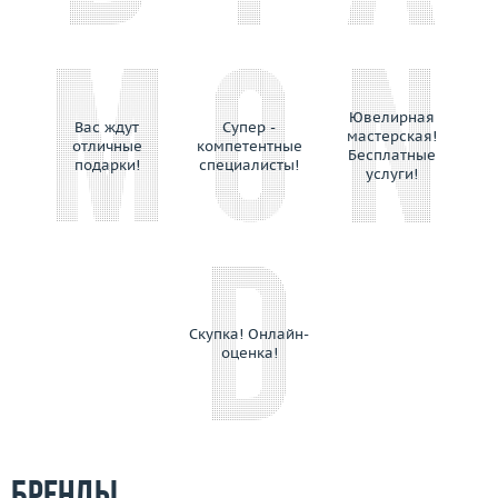
Gassan
Gavello
Genuine Miracle
German Kabirski
Ювелирная
Giampiero Fiorini
Вас ждут
Супер -
мастерская!
отличные
компетентные
Gianni Lazzaro
Бесплатные
подарки!
специалисты!
услуги!
Gilan
Gilbert Albert
Gilberto Cassola
Giloro
Giorgio Visconti
Giovanni Ferraris
Скупка! Онлайн-
оценка!
Girard Perregaux
Gold Dreams
Gold Of Brazil
Gourji
Grand Maitre
Бренды