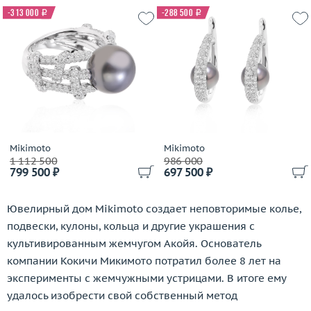
Brumani
-313 000
i
-288 500
i
Buccellati
Bucherer
Buzio Luciano
Bvlgari
Cacharel
Cahrles Greig
Calgaro
Mikimoto
Mikimoto
Callegher Gioielli
1 112 500
986 000
Cantamessa
799 500 ₽
697 500 ₽
Capra
Cara
Ювелирный дом Mikimoto создает неповторимые колье,
Carats
подвески, кулоны, кольца и другие украшения с
Carl F. Bucherer
культивированным жемчугом Акойя. Основатель
Carla Amorim
компании Кокичи Микимото потратил более 8 лет на
Carlo Luca Della Quercia
эксперименты с жемчужными устрицами. В итоге ему
Carrera y Carrera
удалось изобрести свой собственный метод