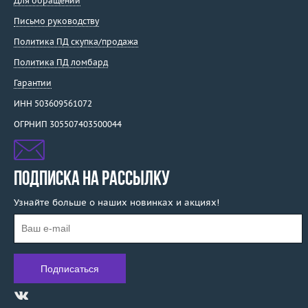
Для обращений
Luca Carati
Письмо руководству
Lykov`s Jewellery
Политика ПД скупка/продажа
Magerit
Политика ПД ломбард
Magie
Гарантии
Manca Gioielli
Mangiarotti
ИНН 503609561072
Marco Bicego
ОГРНИП 305507403500044
Marina Bulgari
Mario Panelli
Maskada
ПОДПИСКА НА РАССЫЛКУ
Master Exclusive Jewellery
Узнайте больше о наших новинках и акциях!
Mattioli
Mauboussin
Maxim Demidov
Mercury
Messika
Mikimoto