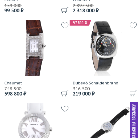
159 000
2 897 500
99 500 ₽
2 318 000 ₽
-97 500
i
Chaumet
Dubey&Schaldenbrand
748 500
316 500
598 800 ₽
219 000 ₽