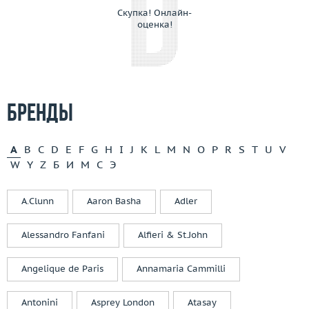
Скупка! Онлайн-
оценка!
Бренды
A
B
C
D
E
F
G
H
I
J
K
L
M
N
O
P
R
S
T
U
V
W
Y
Z
Б
И
М
С
Э
A.Clunn
Aaron Basha
Adler
Alessandro Fanfani
Alfieri & St.John
Angelique de Paris
Annamaria Cammilli
Antonini
Asprey London
Atasay