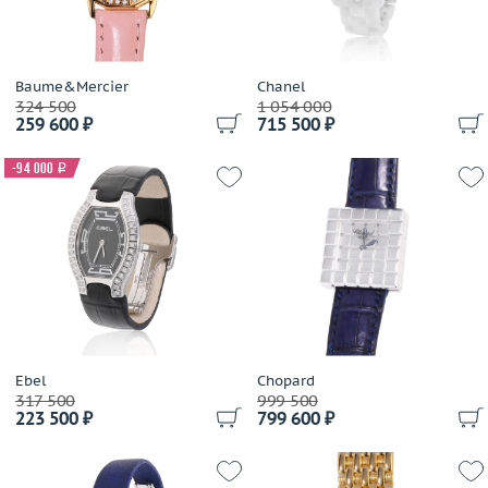
Baume&Mercier
Chanel
324 500
1 054 000
259 600 ₽
715 500 ₽
-94 000
i
Ebel
Chopard
317 500
999 500
223 500 ₽
799 600 ₽