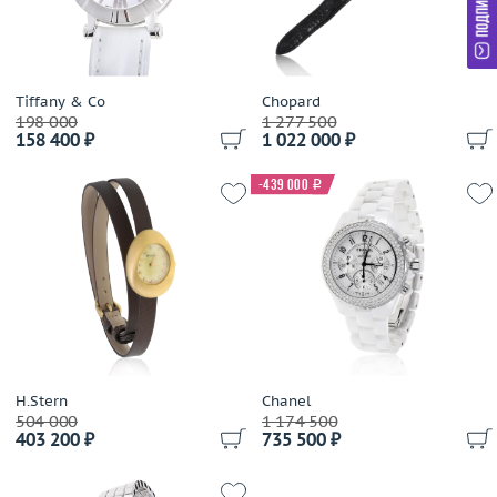
Tiffany & Co
Chopard
198 000
1 277 500
158 400 ₽
1 022 000 ₽
-439 000
i
H.Stern
Chanel
504 000
1 174 500
403 200 ₽
735 500 ₽