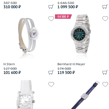
387 500
1 646 500
310 000 ₽
1 099 500 ₽
-54 500
i
H.Stern
Bernhard H.Mayer
127 000
174 000
101 600 ₽
119 500 ₽