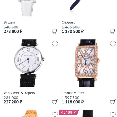
Bvlgari
Chopard
348 500
1 463 500
278 800 ₽
1 170 800 ₽
Van Cleef & Arpels
Franck Muller
284 000
1 397 500
227 200 ₽
1 118 000 ₽
-107 000
i