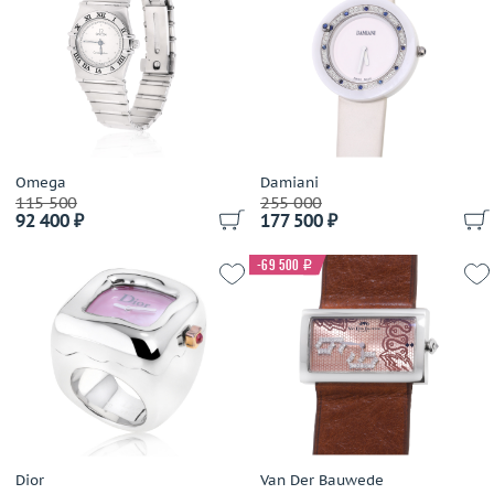
Jacob&Co
Цвет
Jaeger LeCoultre
Выбрано:
всё
Omega
Piaget
Размер (только для колец)
Tiffany & Co
Выбрано:
всё
Van Cleef & Arpels
Van Der Bauwede
Omega
Damiani
115 500
Теги
255 000
92 400 ₽
177 500 ₽
Выбрано:
всё
-69 500
i
Применить
Dior
Van Der Bauwede