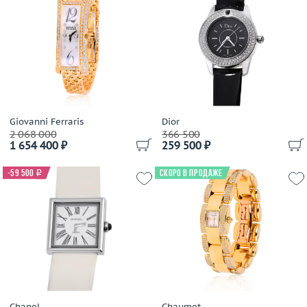
Giovanni Ferraris
Dior
2 068 000
366 500
1 654 400 ₽
259 500 ₽
-59 500
i
Скоро в продаже
Chanel
Chaumet