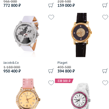
966 000
228 500
772 800 ₽
159 000 ₽
Jacob&Co
Piaget
1 188 000
493 500
950 400 ₽
394 800 ₽
-338 500
i