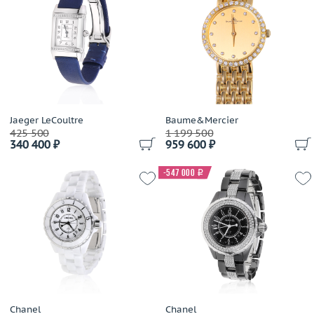
Jaeger LeCoultre
Baume&Mercier
425 500
1 199 500
340 400 ₽
959 600 ₽
-547 000
i
Chanel
Chanel