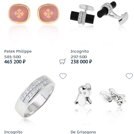
Patek Philippe
Incognito
581 500
297 500
465 200 ₽
238 000 ₽
Incognito
De Grisogono