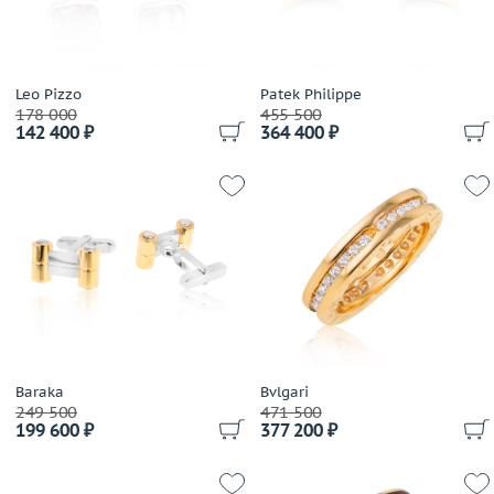
Leo Pizzo
Patek Philippe
178 000
455 500
142 400 ₽
364 400 ₽
Baraka
Bvlgari
249 500
471 500
199 600 ₽
377 200 ₽