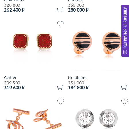
328 000
350 000
262 400 ₽
280 000 ₽
Cartier
Montblanc
399 500
231 000
319 600 ₽
184 800 ₽