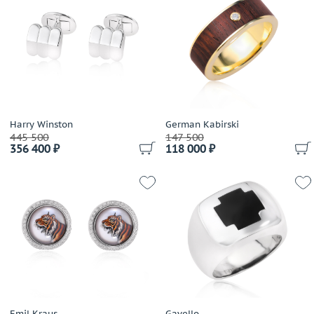
Harry Winston
German Kabirski
445 500
147 500
356 400 ₽
118 000 ₽
Emil Kraus
Gavello