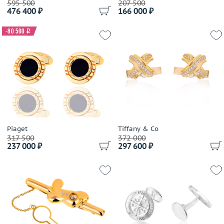
595 500
207 500
476 400 ₽
166 000 ₽
Kria
Leo Pizzo
-80 500
i
Magerit
Manca Gioielli
Montblanc
Paolo Piovan
Pasquale Bruni
Patek Philippe
Piaget
Piaget
Tiffany & Co
Rolex
317 500
372 000
Safo Joaillerie
237 000 ₽
297 600 ₽
Sauro
Taverna
Tiffany & Co
Torrini
Vacheron Constantin
Valentin Yudashkin