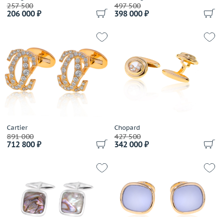
257 500
497 500
206 000 ₽
398 000 ₽
Cartier
Chopard
891 000
427 500
712 800 ₽
342 000 ₽