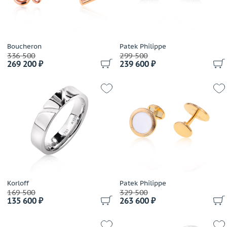
Boucheron
Patek Philippe
336 500
299 500
269 200 ₽
239 600 ₽
Korloff
Patek Philippe
169 500
329 500
135 600 ₽
263 600 ₽