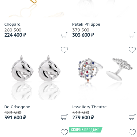
Viktor Mayer
Wenger
Zilli
Chopard
Patek Philippe
280 500
379 500
Италия
224 400 ₽
303 600 ₽
Помельников
De Grisogono
Jewellery Theatre
489 500
349 500
391 600 ₽
279 600 ₽
Скоро в продаже