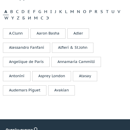
A
B
C
D
E
F
G
H
I
J
K
L
M
N
O
P
R
S
T
U
V
W
Y
Z
Б
И
М
С
Э
A.Clunn
Aaron Basha
Adler
Alessandro Fanfani
Alfieri & St.John
Angelique de Paris
Annamaria Cammilli
Antonini
Asprey London
Atasay
Audemars Piguet
Avakian
Онлайн-оценка