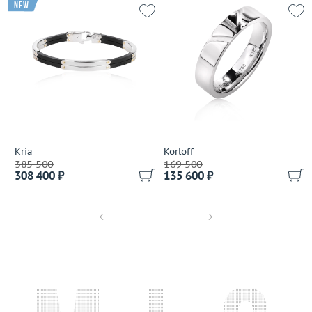
new
Kria
Korloff
385 500
169 500
308 400 ₽
135 600 ₽