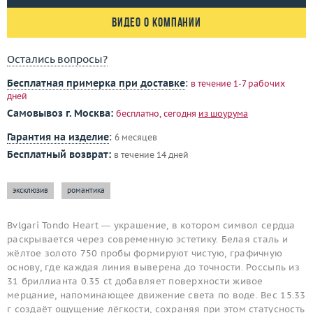
Видео о компании
Остались вопросы?
Бесплатная примерка при доставке
:
в течение 1-7 рабочих
дней
Самовывоз г. Москва:
бесплатно, сегодня
из шоурума
Гарантия на изделие
:
6 месяцев
Бесплатный возврат:
в течение 14 дней
эксклюзив
романтика
Bvlgari Tondo Heart — украшение, в котором символ сердца
раскрывается через современную эстетику. Белая сталь и
жёлтое золото 750 пробы формируют чистую, графичную
основу, где каждая линия выверена до точности. Россыпь из
31 бриллианта 0.35 ct добавляет поверхности живое
мерцание, напоминающее движение света по воде. Вес 15.33
г создаёт ощущение лёгкости, сохраняя при этом статусность