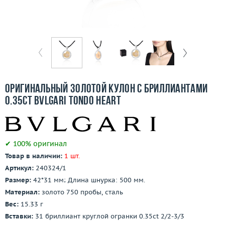
Бесплатная доставка
Покупка и оплата
О компании
Ломбард
Оригинальный золотой кулон с бриллиантами
Контакты
0.35ct Bvlgari Tondo Heart
3D-тур по шоуруму
✔ 100% оригинал
Заказать звонок
Товар в наличии:
1 шт.
Артикул:
240324/1
Размер:
42*31 мм; Длина шнурка: 500 мм.
Материал:
золото 750 пробы, сталь
Вес:
15.33 г
Вставки:
31 бриллиант круглой огранки 0.35ct 2/2-3/3