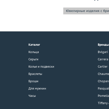
Ювелирные изделия с бр
+7 (495) 190-78-88
8 (800) 777-17-88
г. Москва, Тихвинский пер., д. 7,
Каталог
Бренды
стр. 1.
3D-тур по шоуруму
Кольца
Bvlgari
Бесплатная парковка
Серьги
Carrera
Колье и подвески
Cartier
Браслеты
Chaume
Каталог
Броши
Chopar
Бренды
Для мужчин
Pasqual
Часы
Pomell
Распродажа
Tiffany