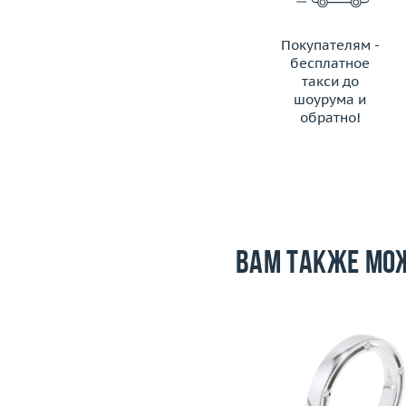
Покупателям -
бесплатное
такси до
шоурума и
обратно!
ЗАКАЗАТЬ ТАКСИ
Вам также мо
Размер
Размер
16.75
Вес (г)