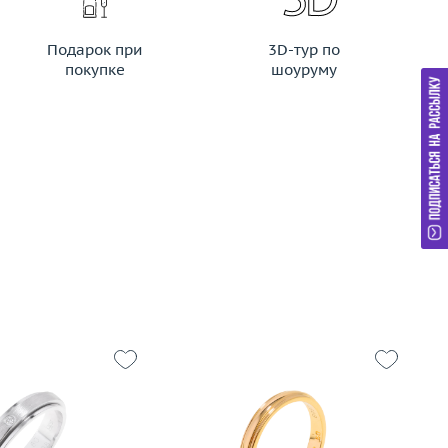
Подарок при
3D-тур по
покупке
шоуруму
Размер
15.75
Р
19
Вес (г)
2.64
Ве