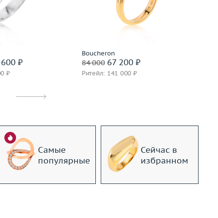
6.64
Материал
золото 750 пробы
М
золото 750 пробы
Подробнее
дробнее
Boucheron
Bo
 600 ₽
67 200 ₽
84 000
84
00 ₽
Ритейл: 141 000 ₽
Ри
Самые
Сейчас в
популярные
избранном