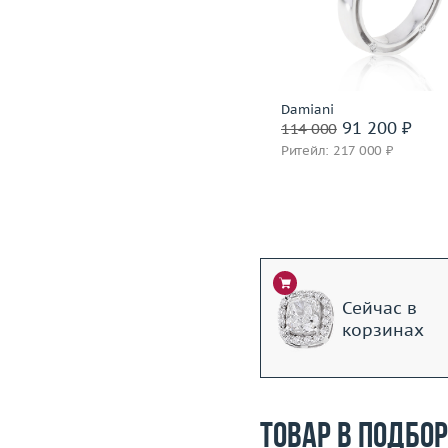
Вес (г)
4.45
Материал
золото 750
Материал
золото 750 пробы
Подробнее
Подробнее
Piaget
Damiani
320 400 ₽
91 200 ₽
400 500
114 000
Ритейл: 777 000 ₽
Ритейл: 217 000 ₽
Сейчас в
корзинах
Товар в подбо