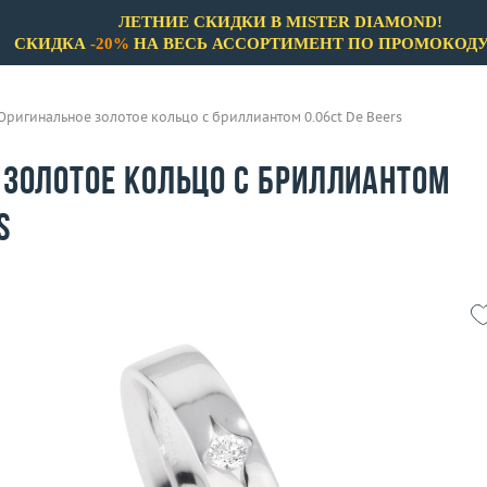
ЛЕТНИЕ СКИДКИ В MISTER DIAMOND!
СКИДКА
-20%
НА ВЕСЬ АССОРТИМЕНТ ПО ПРОМОКОД
Оригинальное золотое кольцо с бриллиантом 0.06ct De Beers
 золотое кольцо с бриллиантом
s