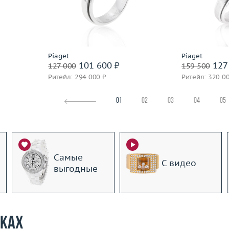
 пробы
Материал
золото 750 пробы
Вес (г)
Материал
Подробнее
По
Piaget
Piaget
101 600 ₽
127
127 000
159 500
Ритейл: 294 000 ₽
Ритейл: 320 0
01
02
03
04
05
Самые
С видео
выгодные
рках