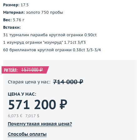
Размер:
17.5
Материал:
золото 750 пробы
Вес:
5.76 г
Вставки:
31 турмалин параиба круглой огранки 0.90ct
1 изумруд огранки "изумруд" 1.71ct 3/Г3
60 бриллиантов круглой огранки 0.38ct 3/3-3/4
1 571 000 ₽
Ритейл:
714 000 ₽
Старая цена у нас:
ЦЕНА У НАС:
571 200 ₽
6,073 €
7,017 $
Почему такая низкая цена?
Способы оплаты