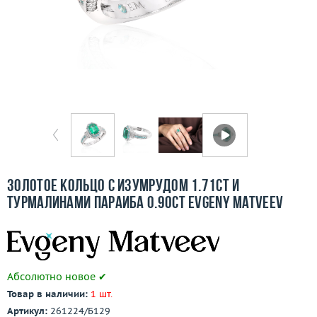
Бесплатная доставка
Покупка и оплата
О компании
Ломбард
Контакты
3D-тур по шоуруму
Золотое кольцо с изумрудом 1.71ct и
турмалинами параиба 0.90ct Evgeny Matveev
Заказать звонок
Абсолютно новое ✔
Товар в наличии:
1 шт.
Артикул:
261224/Б129