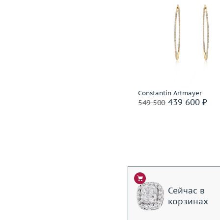
Размер
17.75
Вес (г)
28.07
Вес (г)
Материал
золото 750 пробы
Материал
золото 585
Подробнее
Подробнее
Incognito
Constantin Artmayer
1 399 600 ₽
439 600 ₽
1 749 500
549 500
Ритейл: 3 850 000 ₽
Сейчас в
корзинах