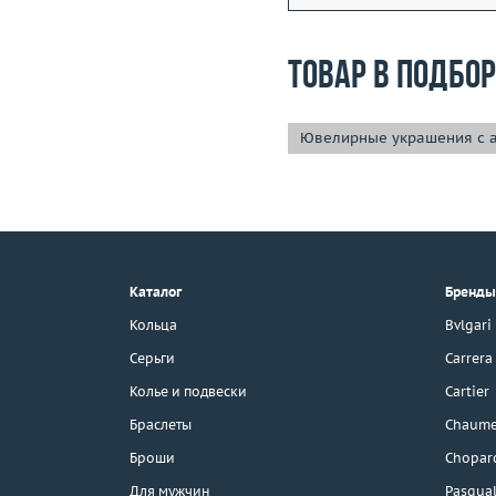
Товар в подбо
Ювелирные украшения с 
+7 (495) 190-78-88
8 (800) 777-17-88
г. Москва, Тихвинский пер., д. 7,
Каталог
Бренды
стр. 1.
3D-тур по шоуруму
Кольца
Bvlgari
Бесплатная парковка
Серьги
Carrera
Колье и подвески
Cartier
Браслеты
Chaume
Каталог
Броши
Chopar
Бренды
Для мужчин
Pasqual