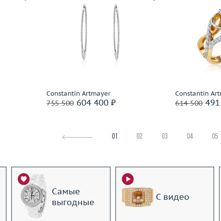
8.1
Вес (г)
9.72
Размер
 пробы
Материал
золото 585 пробы
Вес (г)
Материал
Подробнее
По
Constantin Artmayer
Constantin Ar
604 400 ₽
491
755 500
614 500
01
02
03
04
05
Самые
С видео
выгодные