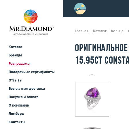
>
осле примерки!
Главная
Каталог
Кольца
Оригинальное
Каталог
Бренды
15.95ct Const
Распродажа
Подарочные сертификаты
Отзывы
Бесплатная доставка
Покупка и оплата
О компании
Ломбард
Контакты