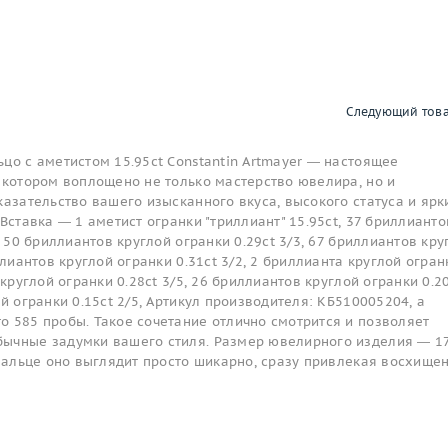
Следующий тов
цо с аметистом 15.95ct Constantin Artmayer — настоящее
 котором воплощено не только мастерство ювелира, но и
казательство вашего изысканного вкуса, высокого статуса и ярк
Вставка — 1 аметист огранки "триллиант" 15.95ct, 37 бриллианто
, 50 бриллиантов круглой огранки 0.29ct 3/3, 67 бриллиантов кру
ллиантов круглой огранки 0.31ct 3/2, 2 бриллианта круглой огран
 круглой огранки 0.28ct 3/5, 26 бриллиантов круглой огранки 0.2
й огранки 0.15ct 2/5, Артикул производителя: КБ510005204, а
о 585 пробы. Такое сочетание отлично смотрится и позволяет
ычные задумки вашего стиля. Размер ювелирного изделия — 17
 пальце оно выглядит просто шикарно, сразу привлекая восхище