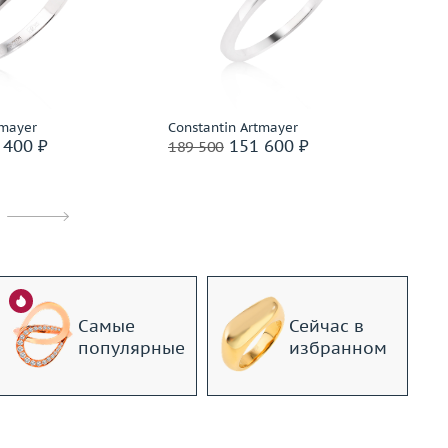
17
Размер
17.25
Ве
2.54
Вес (г)
2.21
М
золото 585 пробы
Материал
золото 585 пробы
дробнее
Подробнее
tmayer
Constantin Artmayer
Co
 400 ₽
151 600 ₽
189 500
14
Самые
Сейчас в
популярные
избранном