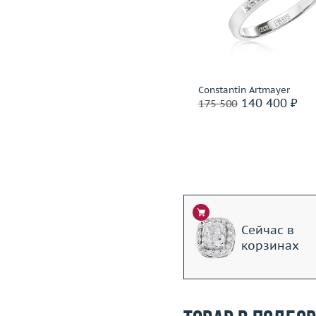
Размер
17.5
Размер
Вес (г)
2.81
Вес (г)
Материал
золото 750 пробы
Материал
золото 585
Подробнее
Подробнее
H.Stern
Constantin Artmayer
81 600 ₽
140 400 ₽
102 000
175 500
Ритейл: 205 000 ₽
Сейчас в
корзинах