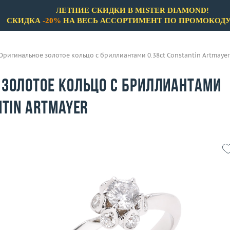
ЛЕТНИЕ СКИДКИ В MISTER DIAMOND!
СКИДКА
-20%
НА ВЕСЬ АССОРТИМЕНТ ПО ПРОМОКОД
Оригинальное золотое кольцо с бриллиантами 0.38ct Constantin Artmayer
 золотое кольцо с бриллиантами
ntin Artmayer