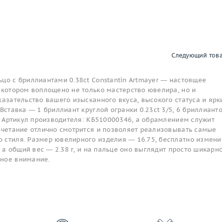
Следующий тов
цо с бриллиантами 0.38ct Constantin Artmayer — настоящее
 котором воплощено не только мастерство ювелира, но и
казательство вашего изысканного вкуса, высокого статуса и ярк
 Вставка — 1 бриллиант круглой огранки 0.23ct 3/5, 6 бриллиант
5, Артикул производителя: КБ510000346, а обрамлением служит
сочетание отлично смотрится и позволяет реализовывать самые
 стиля. Размер ювелирного изделия — 16.75, бесплатно измен
, а общий вес — 2.38 г, и на пальце оно выглядит просто шикарно
ное внимание.