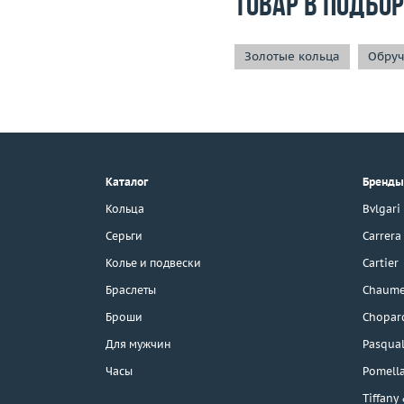
Товар в подбо
Золотые кольца
Обруч
+7 (495) 190-78-88
8 (800) 777-17-88
г. Москва, Тихвинский пер., д. 7,
Каталог
Бренды
стр. 1.
3D-тур по шоуруму
Кольца
Bvlgari
Бесплатная парковка
Серьги
Carrera
Колье и подвески
Cartier
Браслеты
Chaume
Каталог
Броши
Chopar
Бренды
Для мужчин
Pasqual
Часы
Pomell
Эконом
Tiffany