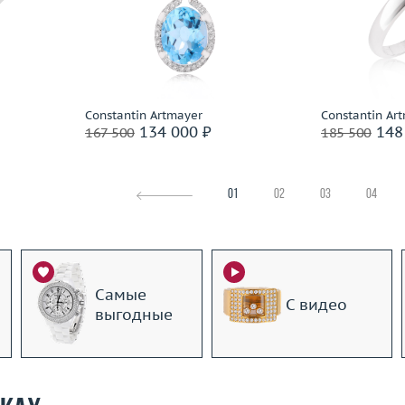
17
Вес (г)
3.96
Размер
2.31
Материал
золото 585 пробы
Вес (г)
 пробы
Материал
Подробнее
По
Constantin Artmayer
Constantin Ar
134 000 ₽
148
167 500
185 500
01
02
03
04
Самые
С видео
выгодные