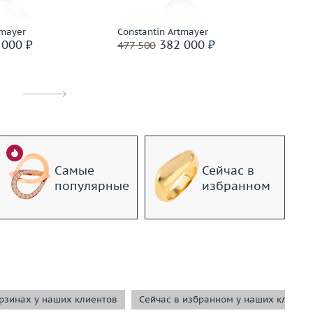
дробнее
Подробнее
tmayer
Constantin Artmayer
Co
000 ₽
382 000 ₽
477 500
34
Самые
Сейчас в
популярные
избранном
орзинах у наших клиентов
Сейчас в избранном у наших клиент