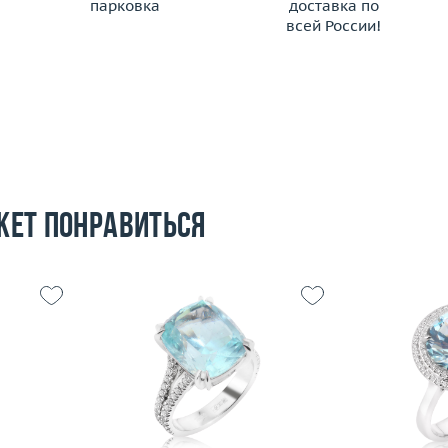
парковка
доставка по
всей России!
жет понравиться
18
Размер
7.26
Размер
18
Вес (г)
 пробы
Вес (г)
8.57
Материал
Материал
золото 585 пробы