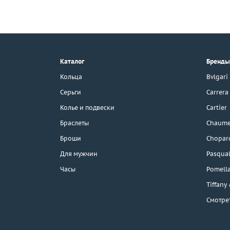
+7 (495) 190-78-88
8 (800) 777-17-88
г. Москва, Тихвинский пер., д. 7,
Каталог
Бренды
стр. 1.
3D-тур по шоуруму
Кольца
Bvlgari
Бесплатная парковка
Серьги
Carrera
Колье и подвески
Cartier
Браслеты
Chaume
Каталог
Броши
Chopar
Бренды
Для мужчин
Pasqual
Часы
Pomell
Распродажа
Tiffany
Смотре
Подарочные
сертификаты