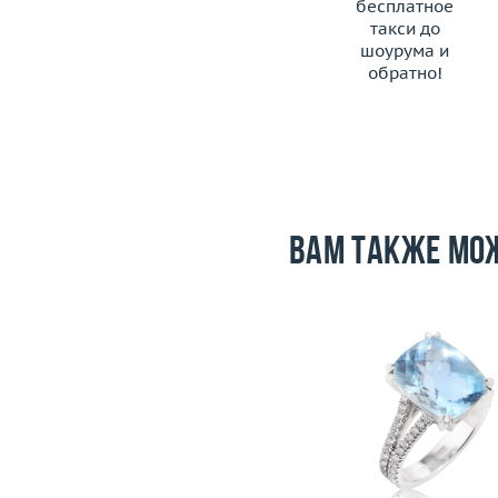
бесплатное
такси до
шоурума и
обратно!
ЗАКАЗАТЬ ТАКСИ
Вам также мо
Вес (г)
9.1
Размер
Материал
золото 585 пробы
Вес (г)
Материал
золото 585
Подробнее