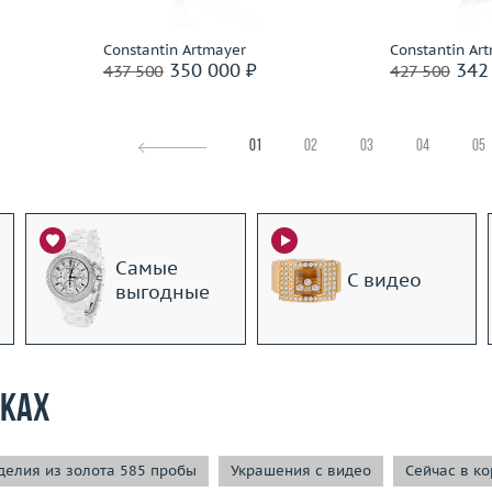
По
Подробнее
Constantin Artmayer
Constantin Ar
350 000 ₽
342 
437 500
427 500
01
02
03
04
05
Самые
С видео
выгодные
рках
елия из золота 585 пробы
Украшения с видео
Сейчас в к