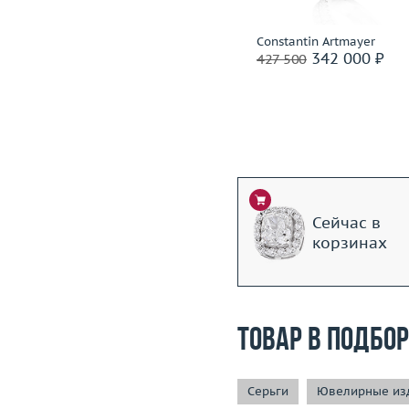
Подробнее
Constantin Artmayer
Constantin Artmayer
317 200 ₽
342 000 ₽
396 500
427 500
Сейчас в
корзинах
Товар в подбо
Серьги
Ювелирные изд