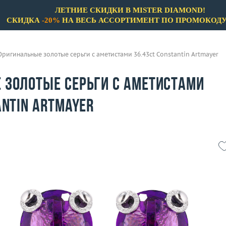
ЛЕТНИЕ СКИДКИ В MISTER DIAMOND!
СКИДКА
-20%
НА ВЕСЬ АССОРТИМЕНТ ПО ПРОМОКОД
Оригинальные золотые серьги с аметистами 36.43ct Constantin Artmayer
 золотые серьги с аметистами
antin Artmayer