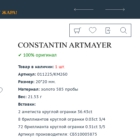
>
У
ЖАРА!
✔ 100% оригинал
Товар в наличии:
1 шт.
Артикул:
011225/КМ260
Показать все
Размер:
20*20 мм.
Материал:
золото 585 пробы
Вес:
21.53 г
Вставки:
2 аметиста круглой огранки 36.43ct
8 бриллиантов круглой огранки 0.03ct 3/4
72 бриллианта круглой огранки 0.31ct 3/5
Артикул производителя: СБ510005875