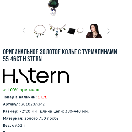
Бесплатная доставка
Покупка и оплата
О компании
Ломбард
Оригинальное золотое колье с турмалинами
Контакты
55.46ct H.Stern
3D-тур по шоуруму
Заказать звонок
✔ 100% оригинал
Товар в наличии:
1 шт.
Артикул:
301020/КМ2
Размер:
72*20 мм; Длина цепи: 380-440 мм.
Материал:
золото 750 пробы
Вес:
69.52 г