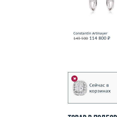
Размер
17.5
Вес (г)
Вес (г)
2.81
Материал
золото 585
Материал
золото 750 пробы
Подробнее
Подробнее
H.Stern
Constantin Artmayer
81 600 ₽
114 800 ₽
102 000
143 500
Ритейл: 205 000 ₽
Сейчас в
корзинах