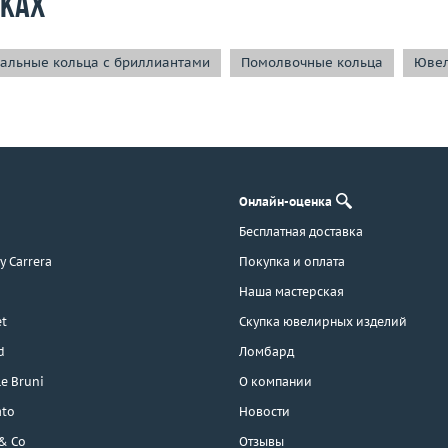
рках
альные кольца с бриллиантами
Помолвочные кольца
Ювел
Онлайн-оценка
Бесплатная доставка
 y Carrera
Покупка и оплата
Наша мастерская
t
Скупка ювелирных изделий
d
Ломбард
e Bruni
О компании
ato
Новости
 & Co
Отзывы