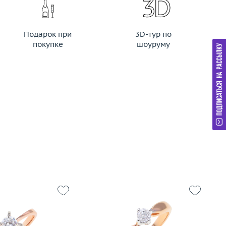
Подарок при
3D-тур по
покупке
шоуруму
17.75
Р