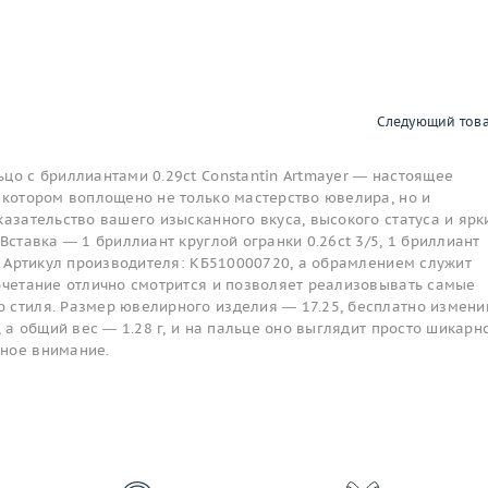
Следующий тов
цо с бриллиантами 0.29ct Constantin Artmayer — настоящее
 котором воплощено не только мастерство ювелира, но и
казательство вашего изысканного вкуса, высокого статуса и ярк
Вставка — 1 бриллиант круглой огранки 0.26ct 3/5, 1 бриллиант
4, Артикул производителя: КБ510000720, а обрамлением служит
сочетание отлично смотрится и позволяет реализовывать самые
 стиля. Размер ювелирного изделия — 17.25, бесплатно измен
, а общий вес — 1.28 г, и на пальце оно выглядит просто шикарно
ное внимание.