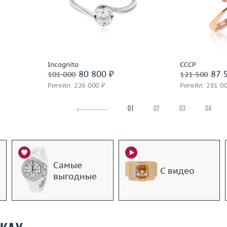
3.77
Вес (г)
2.45
Вес (г)
 пробы
Материал
золото 585 пробы
Материал
Подробнее
По
Incognito
СССР
80 800 ₽
87 5
101 000
121 500
Ритейл: 226 000 ₽
Ритейл: 281 0
01
02
03
04
Самые
С видео
выгодные