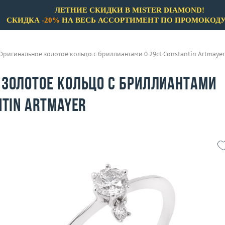
ЛЕТНИЕ СКИДКИ В MISTER DIAMOND!
СКИДКА
-20%
НА ВЕСЬ АССОРТИМЕНТ ПО ПРОМОКОД
Оригинальное золотое кольцо с бриллиантами 0.29ct Constantin Artmayer
 золотое кольцо с бриллиантами
ntin Artmayer