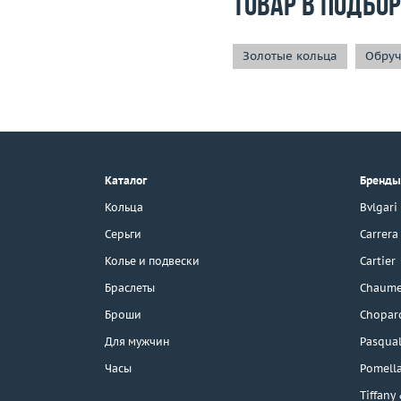
Товар в подбо
Золотые кольца
Обруч
+7 (495) 190-78-88
8 (800) 777-17-88
г. Москва, Тихвинский пер., д. 7,
Каталог
Бренды
стр. 1.
3D-тур по шоуруму
Кольца
Bvlgari
Бесплатная парковка
Серьги
Carrera
Колье и подвески
Cartier
Браслеты
Chaume
Каталог
Броши
Chopar
Бренды
Для мужчин
Pasqual
Часы
Pomell
Распродажа
Tiffany