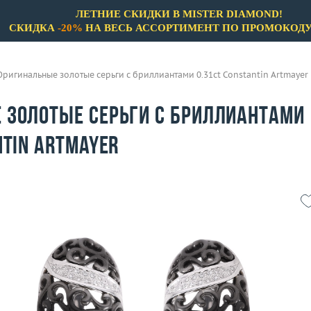
ЛЕТНИЕ СКИДКИ В MISTER DIAMOND!
СКИДКА
-20%
НА ВЕСЬ АССОРТИМЕНТ ПО ПРОМОКОД
Оригинальные золотые серьги с бриллиантами 0.31ct Constantin Artmayer
 золотые серьги с бриллиантами
ntin Artmayer