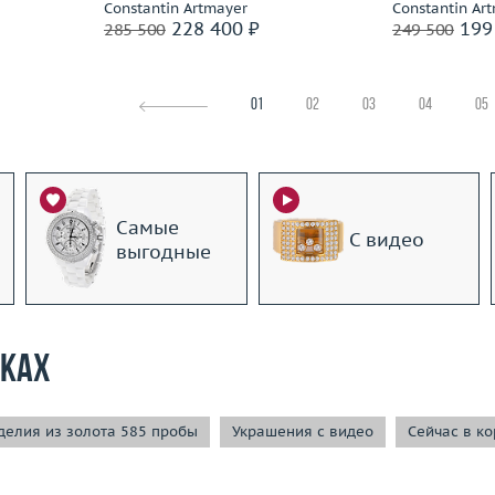
Constantin Artmayer
Constantin Ar
228 400 ₽
199
285 500
249 500
01
02
03
04
05
Самые
С видео
выгодные
рках
елия из золота 585 пробы
Украшения с видео
Сейчас в к