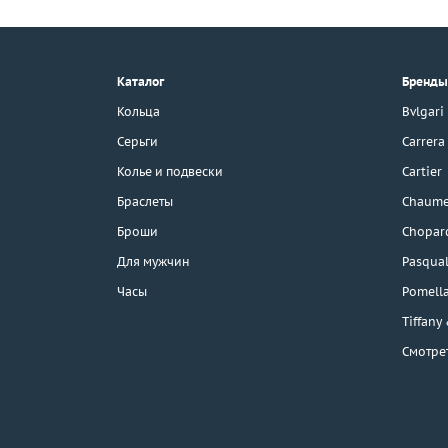
+7 (495) 190-78-88
8 (800) 777-17-88
г. Москва, Тихвинский пер., д. 7,
Каталог
Бренды
стр. 1.
3D-тур по шоуруму
Кольца
Bvlgari
Бесплатная парковка
Серьги
Carrera
Колье и подвески
Cartier
Браслеты
Chaume
Каталог
Броши
Chopar
Бренды
Для мужчин
Pasqual
Часы
Pomell
Распродажа
Tiffany
Смотре
Подарочные
сертификаты
Отзывы