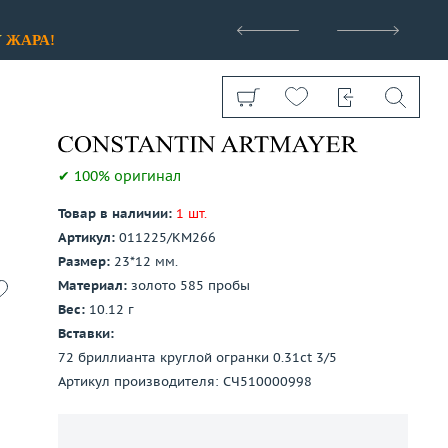
>
У
ЖАРА!
✔ 100% оригинал
Товар в наличии:
1 шт.
Артикул:
011225/КМ266
Показать все
Размер:
23*12 мм.
Материал:
золото 585 пробы
Вес:
10.12 г
Вставки:
72 бриллианта круглой огранки 0.31ct 3/5
Артикул производителя: СЧ510000998