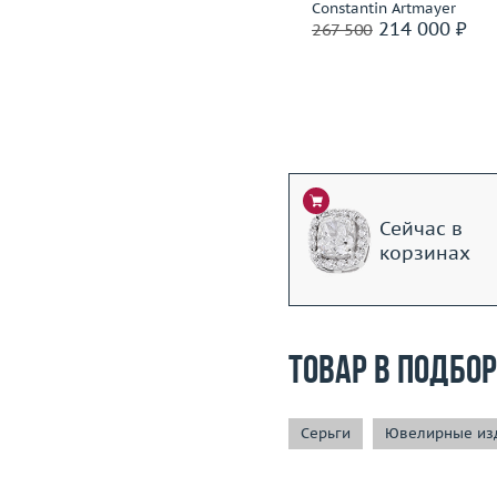
Constantin Artmayer
Constantin Artmayer
206 400 ₽
214 000 ₽
258 000
267 500
Сейчас в
корзинах
Товар в подбо
Серьги
Ювелирные изд