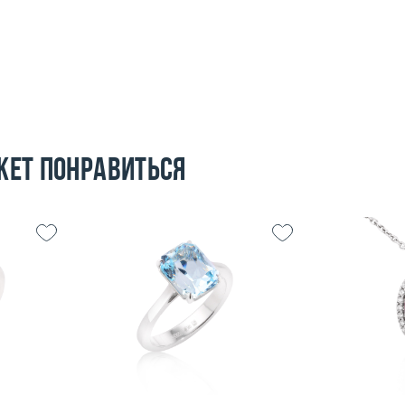
жет понравиться
17
Размер
17.5
Вес (г)
5.56
Вес (г)
4.48
Материал
 пробы
Материал
золото 585 пробы
По
Подробнее