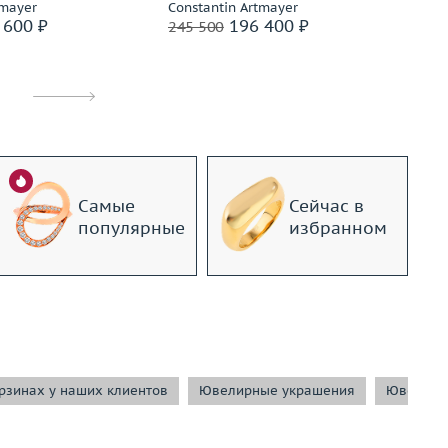
tmayer
Constantin Artmayer
Co
 600 ₽
196 400 ₽
245 500
31
Самые
Сейчас в
популярные
избранном
орзинах у наших клиентов
Ювелирные украшения
Ювелирн