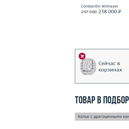
Constantin Artmayer
Constantin Artmayer
250 000 ₽
238 000 ₽
312 500
297 500
Сейчас в
корзинах
Товар в подбо
Колье с драгоценными ка