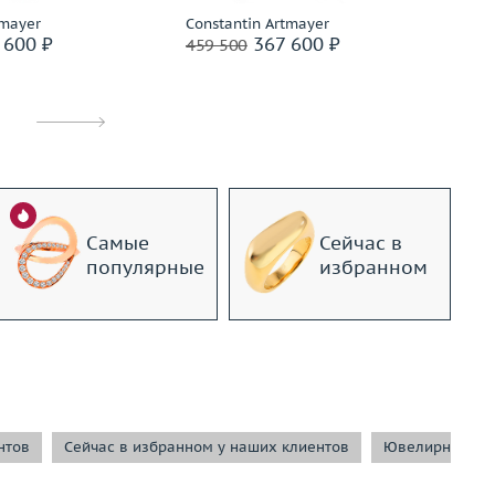
tmayer
Constantin Artmayer
Co
 600 ₽
367 600 ₽
459 500
38
Самые
Сейчас в
популярные
избранном
нтов
Сейчас в избранном у наших клиентов
Ювелирные ук