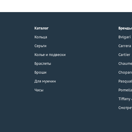
+7 (495) 190-78-88
8 (800) 777-17-88
г. Москва, Тихвинский пер., д. 7,
Каталог
Бренды
стр. 1.
3D-тур по шоуруму
Кольца
Bvlgari
Бесплатная парковка
Серьги
Carrera
Колье и подвески
Cartier
Браслеты
Chaume
Каталог
Броши
Chopar
Бренды
Для мужчин
Pasqual
Часы
Pomell
Распродажа
Tiffany
Смотре
Подарочные
сертификаты
Отзывы