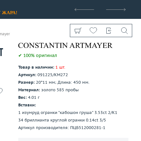
>
У
ЖАРА!
mayer
t
✔ 100% оригинал
Товар в наличии:
1 шт.
Артикул:
091225/КМ272
Показать все
Размер:
20*11 мм; Длина: 450 мм.
Материал:
золото 585 пробы
Вес:
4.01 г
Вставки:
1 изумруд огранки "кабошон груша" 3.53ct 2/К1
34 бриллианта круглой огранки 0.14ct 3/5
Артикул производителя: ПЦБ512000281-1