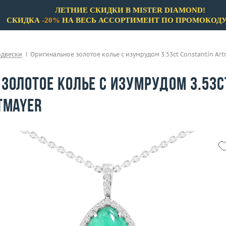
ЛЕТНИЕ СКИДКИ В MISTER DIAMOND!
СКИДКА
-20%
НА ВЕСЬ АССОРТИМЕНТ ПО ПРОМОКОД
одвески
Оригинальное золотое колье с изумрудом 3.53ct Constantin Art
золотое колье с изумрудом 3.53c
tmayer