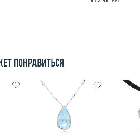
всей России!
жет понравиться
16
Вес (г)
1.57
Вес (г)
7.85
Материал
 пробы
Материал
золото 585 пробы
По
Подробнее