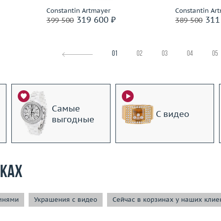
Constantin Artmayer
Constantin Ar
319 600 ₽
311
399 500
389 500
01
02
03
04
05
Самые
С видео
выгодные
рках
мнями
Украшения с видео
Сейчас в корзинах у наших клие