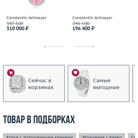
Constantin Artmayer
Constantin Artmayer
387 500
245 500
310 000 ₽
196 400 ₽
Сейчас в
Самые
корзинах
выгодные
Товар в подборках
Колье с драгоценными камнями
Украшения с видео
Сей