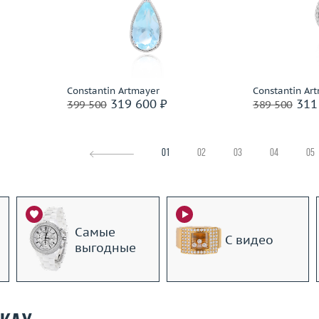
17.5
Вес (г)
4.48
Вес (г)
7.85
Материал
 пробы
Материал
золото 585 пробы
По
Подробнее
Constantin Artmayer
Constantin Ar
319 600 ₽
311
399 500
389 500
01
02
03
04
05
Самые
С видео
выгодные