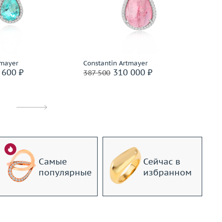
1.92
Вес (г)
5.49
Ве
золото 585 пробы
Материал
золото 585 пробы
М
дробнее
Подробнее
tmayer
Constantin Artmayer
Co
 600 ₽
310 000 ₽
387 500
31
Самые
Сейчас в
популярные
избранном