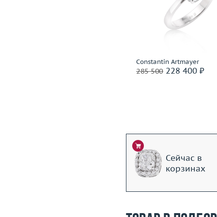
Размер
17.5
Размер
Вес (г)
6.87
Вес (г)
Материал
золото 585 пробы
Материал
золото 585
Подробнее
Подробнее
Constantin Artmayer
Constantin Artmayer
250 000 ₽
228 400 ₽
312 500
285 500
Сейчас в
корзинах