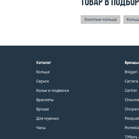
Товар в подбо
Золотые кольца
Кольц
+7 (495) 190-78-88
8 (800) 777-17-88
г. Москва, Тихвинский пер., д. 7,
Каталог
Бренды
стр. 1.
3D-тур по шоуруму
Кольца
Bvlgari
Бесплатная парковка
Серьги
Carrera
Колье и подвески
Cartier
Браслеты
Chaume
Каталог
Броши
Chopar
Бренды
Для мужчин
Pasqual
Часы
Pomell
Распродажа
Tiffany