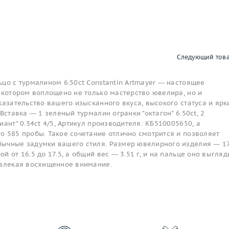
Следующий тов
цо с турмалином 6.50ct Constantin Artmayer — настоящее
 котором воплощено не только мастерство ювелира, но и
казательство вашего изысканного вкуса, высокого статуса и ярк
Вставка — 1 зеленый турмалин огранки "октагон" 6.50ct, 2
иант" 0.34ct 4/5, Артикул производителя: КБ510005650, а
о 585 пробы. Такое сочетание отлично смотрится и позволяет
ычные задумки вашего стиля. Размер ювелирного изделия — 17
 от 16.5 до 17.5, а общий вес — 3.51 г, и на пальце оно выгляд
ивлекая восхищенное внимание.