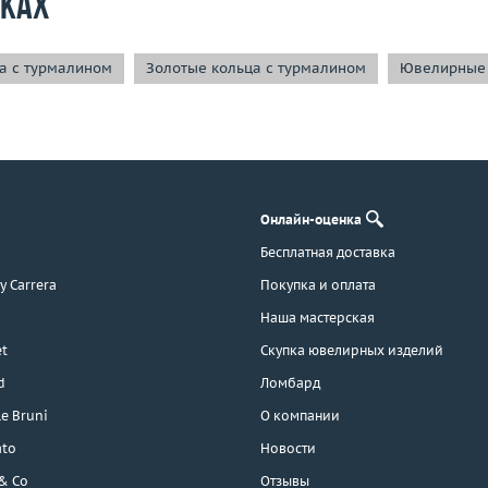
рках
а с турмалином
Золотые кольца с турмалином
Ювелирные 
Онлайн-оценка
Бесплатная доставка
 y Carrera
Покупка и оплата
Наша мастерская
t
Скупка ювелирных изделий
d
Ломбард
e Bruni
О компании
ato
Новости
 & Co
Отзывы