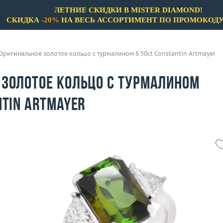
ЛЕТНИЕ СКИДКИ В MISTER DIAMOND!
СКИДКА
-20%
НА ВЕСЬ АССОРТИМЕНТ ПО ПРОМОКОД
Оригинальное золотое кольцо с турмалином 6.50ct Constantin Artmayer
 золотое кольцо с турмалином
ntin Artmayer