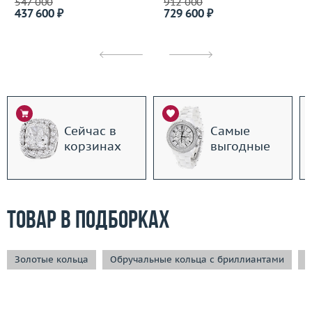
547 000
912 000
437 600 ₽
729 600 ₽
Сейчас в
Самые
корзинах
выгодные
Товар в подборках
Золотые кольца
Обручальные кольца с бриллиантами
П