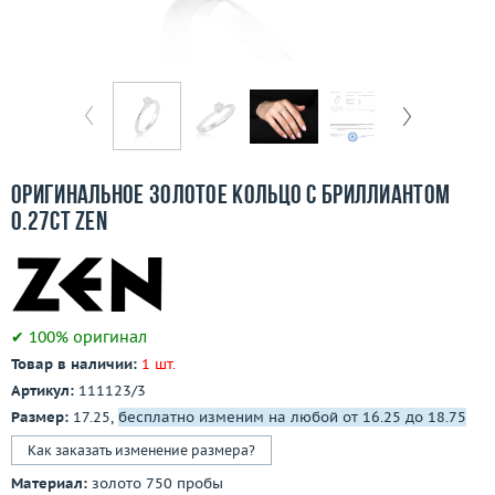
Бесплатная доставка
Покупка и оплата
О компании
Ломбард
Оригинальное золотое кольцо с бриллиантом
Контакты
0.27ct Zen
3D-тур по шоуруму
Заказать звонок
✔ 100% оригинал
Товар в наличии:
1 шт.
Артикул:
111123/3
Размер:
17.25,
бесплатно изменим на любой от 16.25 до 18.75
Как заказать изменение размера?
Материал:
золото 750 пробы