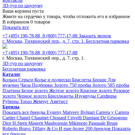
Контакты
3D-тур по шоуруму
Ваша корзина пуста
Жмите на сердечко у товара, чтобы отложить его в избранное
В избранном 0 товаров
Показать все
+7 (495) 190-78-88
8 (800) 777-17-88
Заказать звонок
г. Москва, Тихвинский пер., д. 7, стр. 1.
Бесплатная парковка
+7 (495) 190-78-88
8 (800) 777-17-88
г. Москва, Тихвинский пер., д. 7, стр. 1.
3D-тур по шоуруму
Бесплатная парковка
Каталог
Кольца
Серьги
Колье и подвески
Браслеты
Броши
Для
мужчин
Часы
Подборки
Золото 750 пробы
Золото 585 пробы
Платина
Белое золото
Желтое золото
Красное золото
Розовое
золото
Черное золото
Бриллианты
Изумруды
Сапфиры
Рубины
Топаз
Жемчуг
Аметист
Бренды
Показать все бренды
Evgeny Matveev
Bvlgari
Carrera y Carrera
Cartier
Chanel
Chaumet
Chopard
Crivelli
Damiani
De Grisogono
Dior
H.Stern
Magerit
Mauboussin
Mikimoto
Pasquale Bruni
Roberto Bravo
Tiffany & Co
И еще более 200 брендов
Показать
все бренды