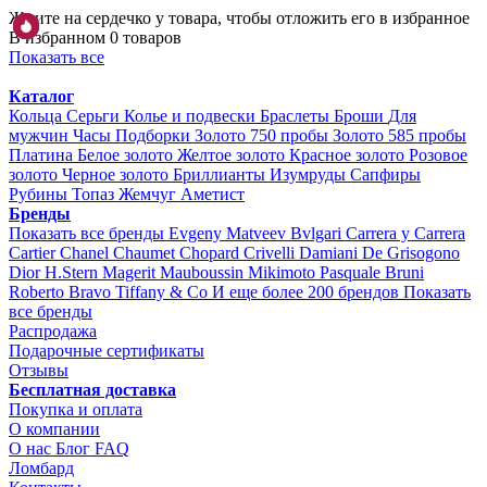
Жмите на сердечко у товара, чтобы отложить его в избранное
В избранном 0 товаров
Показать все
Каталог
Кольца
Серьги
Колье и подвески
Браслеты
Броши
Для
мужчин
Часы
Подборки
Золото 750 пробы
Золото 585 пробы
Платина
Белое золото
Желтое золото
Красное золото
Розовое
золото
Черное золото
Бриллианты
Изумруды
Сапфиры
Рубины
Топаз
Жемчуг
Аметист
Бренды
Показать все бренды
Evgeny Matveev
Bvlgari
Carrera y Carrera
Cartier
Chanel
Chaumet
Chopard
Crivelli
Damiani
De Grisogono
Dior
H.Stern
Magerit
Mauboussin
Mikimoto
Pasquale Bruni
Roberto Bravo
Tiffany & Co
И еще более 200 брендов
Показать
все бренды
Распродажа
Подарочные сертификаты
Отзывы
Бесплатная доставка
Покупка и оплата
О компании
О нас
Блог
FAQ
Ломбард