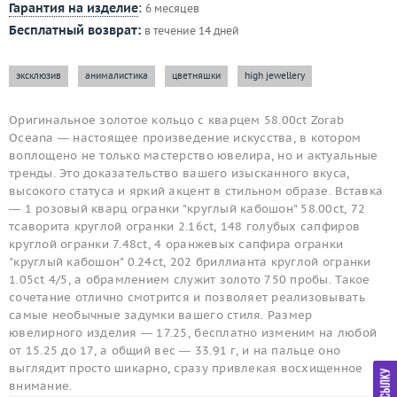
Гарантия на изделие
:
6 месяцев
Бесплатный возврат:
в течение 14 дней
эксклюзив
анималистика
цветняшки
high jewellery
Оригинальное золотое кольцо с кварцем 58.00ct Zorab
Oceana — настоящее произведение искусства, в котором
воплощено не только мастерство ювелира, но и актуальные
тренды. Это доказательство вашего изысканного вкуса,
высокого статуса и яркий акцент в стильном образе. Вставка
— 1 розовый кварц огранки "круглый кабошон" 58.00ct, 72
тсаворита круглой огранки 2.16ct, 148 голубых сапфиров
круглой огранки 7.48ct, 4 оранжевых сапфира огранки
"круглый кабошон" 0.24ct, 202 бриллианта круглой огранки
1.05ct 4/5, а обрамлением служит золото 750 пробы. Такое
сочетание отлично смотрится и позволяет реализовывать
самые необычные задумки вашего стиля. Размер
ювелирного изделия — 17.25, бесплатно изменим на любой
от 15.25 до 17, а общий вес — 33.91 г, и на пальце оно
выглядит просто шикарно, сразу привлекая восхищенное
внимание.