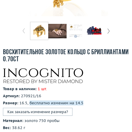
Бесплатная доставка
Покупка и оплата
О компании
Ломбард
Восхитительное золотое кольцо с бриллиантами
Контакты
0.70ct
3D-тур по шоуруму
Заказать звонок
Товар в наличии:
1 шт.
Артикул:
270921/16
Размер:
16.5,
бесплатно изменим на 14.5
Как заказать изменение размера?
Материал:
золото 750 пробы
Вес:
38.62 г