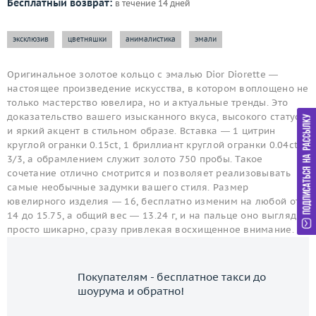
Бесплатный возврат:
в течение 14 дней
эксклюзив
цветняшки
анималистика
эмали
Оригинальное золотое кольцо с эмалью Dior Diorette —
настоящее произведение искусства, в котором воплощено не
только мастерство ювелира, но и актуальные тренды. Это
доказательство вашего изысканного вкуса, высокого статуса
и яркий акцент в стильном образе. Вставка — 1 цитрин
круглой огранки 0.15ct, 1 бриллиант круглой огранки 0.04ct
3/3, а обрамлением служит золото 750 пробы. Такое
сочетание отлично смотрится и позволяет реализовывать
самые необычные задумки вашего стиля. Размер
ювелирного изделия — 16, бесплатно изменим на любой от
14 до 15.75, а общий вес — 13.24 г, и на пальце оно выглядит
просто шикарно, сразу привлекая восхищенное внимание.
Покупателям - бесплатное такси до
шоурума и обратно!
ЗАКАЗАТЬ ТАКСИ