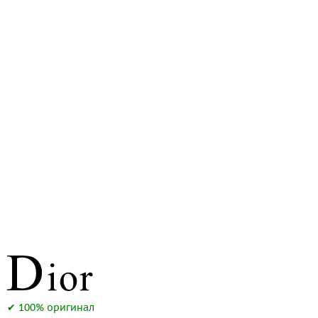
Бесплатная доставка
Покупка и оплата
О компании
Ломбард
Контакты
3D-тур по шоуруму
Заказать звонок
✔ 100% оригинал