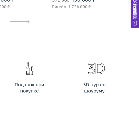
000 ₽
Ритейл: 1 726 000 ₽
Ри
Подарок при
3D-тур по
покупке
шоуруму