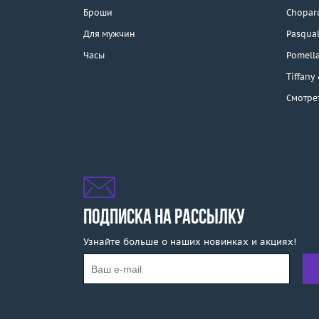
Каталог
Броши
Chopar
Бренды
Для мужчин
Pasqual
Часы
Pomell
Эконом
Tiffany
Смотре
Распродажа
Подарочные
сертификаты
Отзывы
Бесплатная доставка
ПОДПИСКА НА РАССЫЛКУ
Узнайте больше о наших новинках и акциях!
Покупка и оплата
О компании
Ломбард