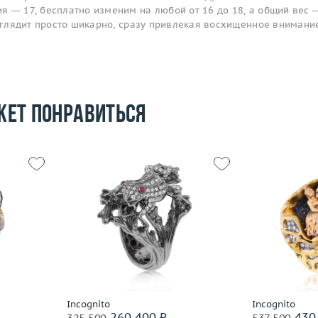
я — 17, бесплатно изменим на любой от 16 до 18, а общий вес 
выглядит просто шикарно, сразу привлекая восхищенное внимани
жет понравиться
17.5
20.85
Размер
17.5
Размер
 пробы
Вес (г)
16.36
Вес (г)
Материал
золото 750 пробы
Материал
Подробнее
По
Incognito
Incognito
260 400 ₽
430 
325 500
537 500