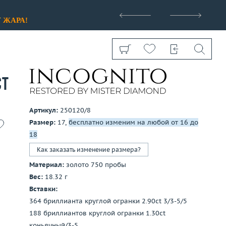
>
У
ЖАРА!
ct
Артикул:
250120/8
Размер:
17,
бесплатно изменим на любой от 16 до
Показать все
18
Как заказать изменение размера?
Материал:
золото 750 пробы
Вес:
18.32 г
Вставки:
364 бриллианта круглой огранки 2.90ct 3/3-5/5
188 бриллиантов круглой огранки 1.30ct
коньячный/3-5