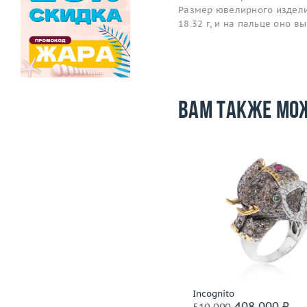
Размер ювелирного издели
18.32 г, и на пальце оно 
Вам также мо
Размер
Размер
17
Вес (г)
Вес (г)
12.46
Материал
золото 585
Материал
золото 750 пробы
Подробнее
Подробнее
Incognito
Incognito
342 000 ₽
408 000 ₽
427 500
510 000