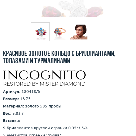
Бесплатная доставка
Покупка и оплата
О компании
Ломбард
Красивое золотое кольцо с бриллиантами,
Контакты
топазами и турмалинами
3D-тур по шоуруму
Заказать звонок
Артикул:
180418/6
Размер:
16.75
Материал:
золото 585 пробы
Вес:
3.83 г
Вставки:
9 Бриллиантов круглой огранки 0.05ct 3/4
5 Аметистов огранки "груша"