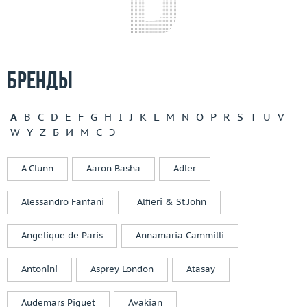
Бренды
A
B
C
D
E
F
G
H
I
J
K
L
M
N
O
P
R
S
T
U
V
W
Y
Z
Б
И
М
С
Э
A.Clunn
Aaron Basha
Adler
Alessandro Fanfani
Alfieri & St.John
Angelique de Paris
Annamaria Cammilli
Antonini
Asprey London
Atasay
Audemars Piguet
Avakian