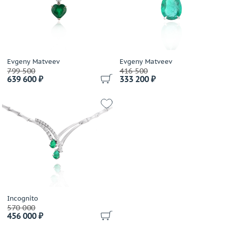
Evgeny Matveev
Evgeny Matveev
799 500
416 500
639 600 ₽
333 200 ₽
Incognito
570 000
456 000 ₽