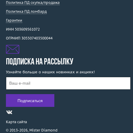
Политика ПД скупка/продажа
Salvini
Политика ПД ломбард
Sauro
Гарантии
Schoeffel
Silmar
ИНН 503609561072
Sirin
ОГРНИП 305507403500044
Skobelev
Sokolov
SORA by Ksenia Podnebesnaya
ПОДПИСКА НА РАССЫЛКУ
SPM
Узнайте больше о наших новинках и акциях!
Staurino Fratelli
Stefan Hafner
Stella
Stenzhorn
Stephen Webster
Suarez
Syntya Gioielli
Карта сайта
Talento
© 2013-2026,
Mister Diamond