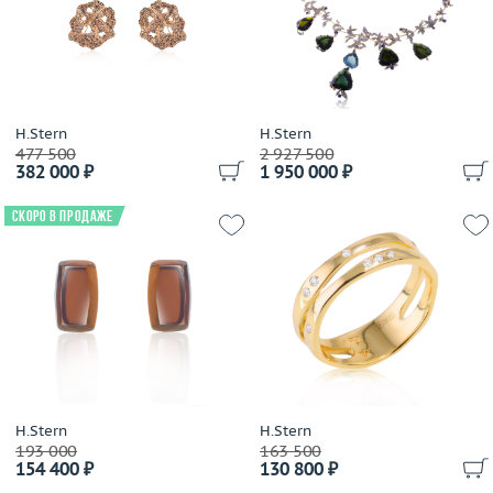
Выбрано:
всё
Avakian
Balocchi Preziosi
Размер (только для колец)
Baraka
Выбрано:
всё
Baume&Mercier
Belle Bague (GIM)
H.Stern
H.Stern
477 500
Теги
2 927 500
Bellini
382 000 ₽
1 950 000 ₽
Benfaremo Marco
Выбрано:
всё
Bernhard H.Mayer
Скоро в продаже
Bersani
Применить
Bertapelle&Carlesso
Bibigi
Biko
Bochic
Boucheron
Breguet
H.Stern
H.Stern
Breuning
193 000
163 500
154 400 ₽
130 800 ₽
British Academy of Jewellery