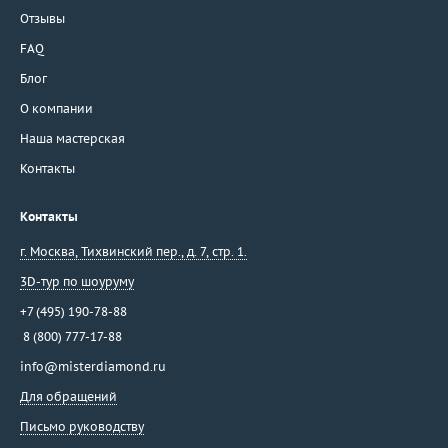
Отзывы
Rajola
FAQ
Ralf Diamonds
Ranzani Fabio e Fuse' Maria Lucia
Блог
Recarlo
О компании
Repossi
Наша мастерская
Rinaldi
Контакты
Roberta Porrati
Roberto Bravo
Контакты
Roberto Coin
г. Москва
,
Тихвинский пер., д. 7, стр. 1.
Robotti Giovanni
3D-тур по шоуруму
Rodney Rayner
Rolex
+7 (495) 190-78-88
8 (800) 777-17-88
Rosato
Rossi
info@misterdiamond.ru
Safo Joaillerie
Для обращений
Saggi
Письмо руководству
Salavetti