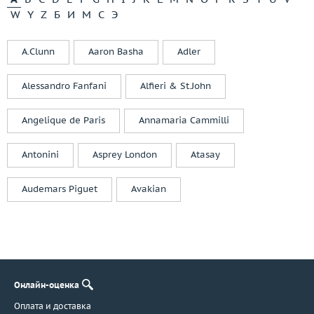
Palmiero
W
Y
Z
Б
И
М
С
Э
Paolo Piovan
Parure Atelier
A.Clunn
Aaron Basha
Adler
Pasis Jewelery
Pasquale Bruni
Alessandro Fanfani
Alfieri & St.John
Patek Philippe
Paula
Angelique de Paris
Annamaria Cammilli
Penta Preziosi
Piaget
Antonini
Asprey London
Atasay
Picchiotti
Piero Maccarini
Audemars Piguet
Avakian
Piero Milano
Pomellato
Pomi
Ponticello
Preziose Torino
Онлайн-оценка
Prologue
Оплата и доставка
Raima