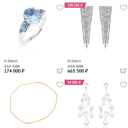
Brumani
-289 500
i
Buccellati
Bucherer
Buzio Luciano
Bvlgari
Cacharel
Cahrles Greig
Calgaro
H.Stern
H.Stern
Callegher Gioielli
217 500
955 000
Cantamessa
174 000 ₽
665 500 ₽
Capra
-94 000
i
Cara
Carats
Carl F. Bucherer
Carla Amorim
Carlo Luca Della Quercia
Carrera y Carrera