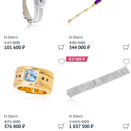
Damiani
Dario & Pietro
David Yurman
De Beers
De Dears
H.Stern
H.Stern
127 000
430 000
De Grisogono
101 600 ₽
344 000 ₽
Delfina Delettrez
Della Riva
-817 500
i
Di Modolo
Diamanti
Diamond Point
Dior
Dubey&Schaldenbrand
Ebel
Effepi Gioielli
H.Stern
H.Stern
Emil Kraus
471 000
2 655 000
376 800 ₽
1 837 500 ₽
Emmeti