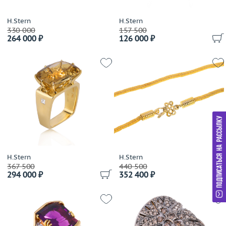
Gassan
Gavello
H.Stern
H.Stern
330 000
157 500
Genuine Miracle
264 000 ₽
126 000 ₽
German Kabirski
Giampiero Fiorini
Gianni Lazzaro
Gilan
Gilbert Albert
Gilberto Cassola
Giloro
Giorgio Visconti
Giovanni Ferraris
H.Stern
H.Stern
Girard Perregaux
367 500
440 500
294 000 ₽
352 400 ₽
Gold Dreams
Gold Of Brazil
Gourji
Grand Maitre