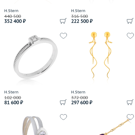
Cartier
Casa Gi
H.Stern
H.Stern
440 500
316 500
Casato
352 400 ₽
222 500 ₽
Cassa Forte
Cede
Chanel
Chantecler
Chaumet
Chiampesan
Chimento
Chopard
Choron Diamond
H.Stern
H.Stern
Coaro
102 000
372 000
81 600 ₽
297 600 ₽
Constantin Artmayer
Corsi
Crivelli
Dada Arrigoni
Damas