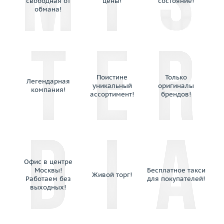
свободная от
цены!
состояние!
Luca Carati
обмана!
Lykov`s Jewellery
Magerit
Magie
Manca Gioielli
Mangiarotti
Поистине
Только
Легендарная
уникальный
оригиналы
Marco Bicego
компания!
ассортимент!
брендов!
Marina Bulgari
Mario Panelli
Maskada
Master Exclusive Jewellery
Mattioli
Офис в центре
Mauboussin
Москвы!
Бесплатное такси
Живой торг!
Maxim Demidov
Работаем без
для покупателей!
выходных!
Mercury
Messika
Mikimoto