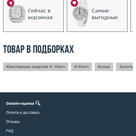
Сейчас в
Самые
корзинах
выгодные
Товар в подборках
Ювелирные изделия H. Stern
H.Stern
Колье
Золотые
Онлайн-оценка
Оплата и доставка
Отзывы
FAQ