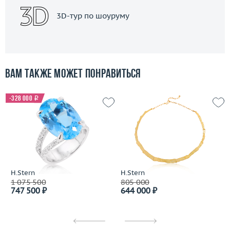
3D-тур по шоуруму
Вам также может понравиться
-328 000
i
H.Stern
H.Stern
1 075 500
805 000
747 500 ₽
644 000 ₽