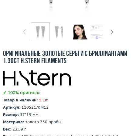
Бесплатная доставка
Покупка и оплата
О компании
Ломбард
Оригинальные золотые серьги с бриллиантами
Контакты
1.30ct H.Stern Filaments
3D-тур по шоуруму
Заказать звонок
✔ 100% оригинал
Товар в наличии:
1 шт.
Артикул:
110521/КМ12
Размер:
57*19 мм.
Материал:
золото 750 пробы
Вес:
23.59 г