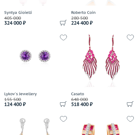
Syntya Gioielli
Roberto Coin
405 000
280 500
324 000 ₽
224 400 ₽
Lykov`s Jewellery
Casato
155 500
648 000
124 400 ₽
518 400 ₽