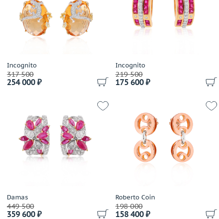
Incognito
Incognito
317 500
219 500
254 000 ₽
175 600 ₽
Damas
Roberto Coin
449 500
198 000
359 600 ₽
158 400 ₽