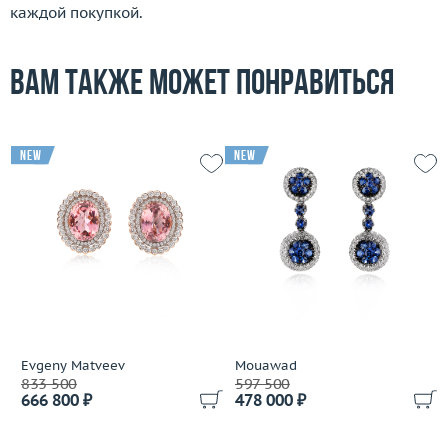
каждой покупкой.
Вам также может понравиться
new
new
Evgeny Matveev
Mouawad
833 500
597 500
666 800 ₽
478 000 ₽