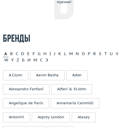
оценка!
Бренды
A
B
C
D
E
F
G
H
I
J
K
L
M
N
O
P
R
S
T
U
V
W
Y
Z
Б
И
М
С
Э
A.Clunn
Aaron Basha
Adler
Alessandro Fanfani
Alfieri & St.John
Angelique de Paris
Annamaria Cammilli
Antonini
Asprey London
Atasay