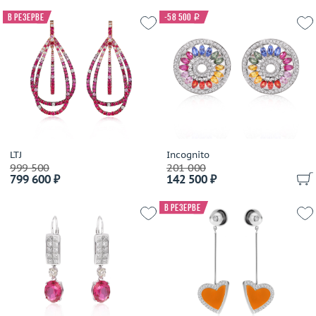
В резерве
-58 500
i
LTJ
Incognito
999 500
201 000
799 600 ₽
142 500 ₽
В резерве