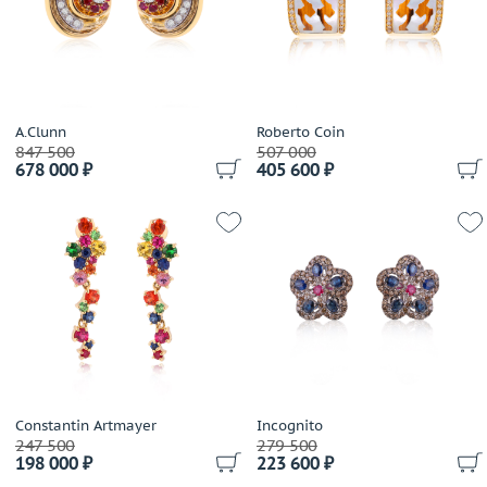
Применить
A.Clunn
Roberto Coin
847 500
507 000
678 000 ₽
405 600 ₽
Constantin Artmayer
Incognito
247 500
279 500
198 000 ₽
223 600 ₽