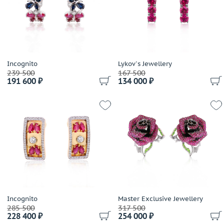
Incognito
Lykov`s Jewellery
239 500
167 500
191 600 ₽
134 000 ₽
Incognito
Master Exclusive Jewellery
285 500
317 500
228 400 ₽
254 000 ₽