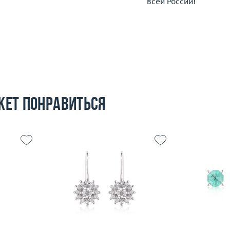
всей России!
жет понравиться
6.54
Вес (г)
 пробы
Вес (г)
5.18
Материал
Материал
золото 585 пробы
По
Подробнее