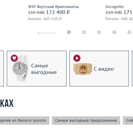
ЭПЛ Якутские бриллианты
Incognito
172 400 ₽
175
215 500
219 500
Ритейл: 605 020 ₽
Ритейл: 480 0
01
02
03
04
05
Самые
С видео
выгодные
рках
елия из белого золота
Самые выгодные предложения
Сей