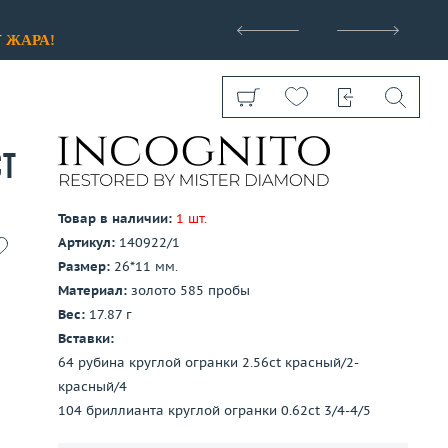
>
У
ЖАРА!
ct
Товар в наличии:
1 шт.
Артикул:
140922/1
Показать все
Размер:
26*11 мм.
Материал:
золото 585 пробы
Вес:
17.87 г
Вставки:
64 рубина круглой огранки 2.56ct красный/2-
красный/4
104 бриллианта круглой огранки 0.62ct 3/4-4/5