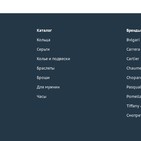
+7 (495) 190-78-88
8 (800) 777-17-88
г. Москва, Тихвинский пер., д. 7,
Каталог
Бренды
стр. 1.
3D-тур по шоуруму
Кольца
Bvlgari
Бесплатная парковка
Серьги
Carrera
Колье и подвески
Cartier
Браслеты
Chaume
Каталог
Броши
Chopar
Бренды
Для мужчин
Pasqual
Часы
Pomell
Распродажа
Tiffany
Смотре
Подарочные
сертификаты
Отзывы