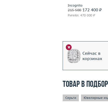
H.Stern
Incognito
222 500 ₽
172 400 ₽
316 500
215 500
Ритейл: 621 000 ₽
Ритейл: 470 000 ₽
Сейчас в
корзинах
Товар в подбо
Серьги
Ювелирные изд