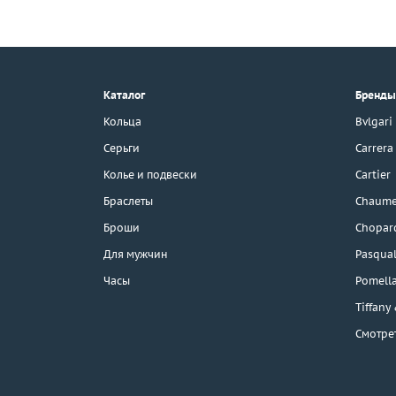
+7 (495) 190-78-88
8 (800) 777-17-88
г. Москва, Тихвинский пер., д. 7,
Каталог
Бренды
стр. 1.
3D-тур по шоуруму
Кольца
Bvlgari
Бесплатная парковка
Серьги
Carrera
Колье и подвески
Cartier
Браслеты
Chaume
Каталог
Броши
Chopar
Бренды
Для мужчин
Pasqual
Часы
Pomell
Распродажа
Tiffany
Смотре
Подарочные
сертификаты
Отзывы