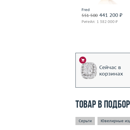
Incognito
Fred
1 399 600 ₽
441 200 ₽
1 749 500
551 500
Ритейл: 3 850 000 ₽
Ритейл: 1 382 000 ₽
Сейчас в
корзинах
Товар в подбо
Серьги
Ювелирные изд