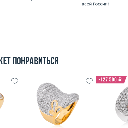
всей России!
жет понравиться
-127 500
i
16
Размер
18
Размер
14.88
Вес (г)
25.05
Вес (г)
 пробы
Материал
золото 750 пробы
Материал
Подробнее
По