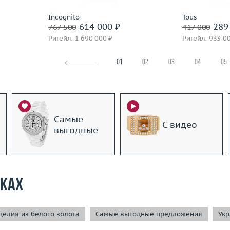
Incognito
Tous
614 000 ₽
289 
767 500
417 000
Ритейл: 1 690 000 ₽
Ритейл: 933 0
01
02
03
04
05
Самые
С видео
выгодные
рках
елия из белого золота
Самые выгодные предложения
Укр