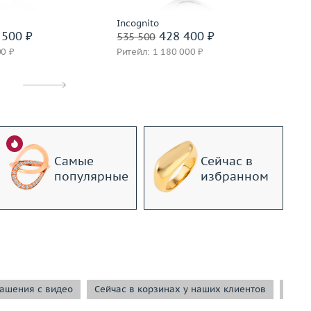
Incognito
Ch
500 ₽
428 400 ₽
535 500
1 
00 ₽
Ритейл: 1 180 000 ₽
Ри
Самые
Сейчас в
популярные
избранном
ашения с видео
Сейчас в корзинах у наших клиентов
Сейч