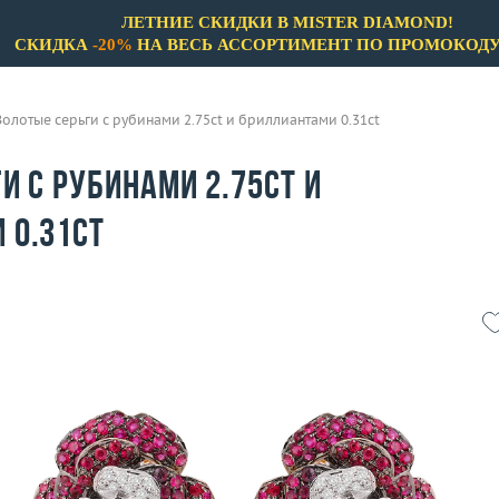
ЛЕТНИЕ СКИДКИ В MISTER DIAMOND!
СКИДКА
-20%
НА ВЕСЬ АССОРТИМЕНТ ПО ПРОМОКОД
Золотые серьги с рубинами 2.75ct и бриллиантами 0.31ct
и с рубинами 2.75ct и
 0.31ct