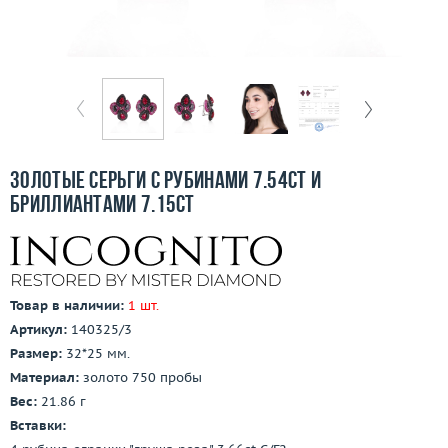
Бесплатная доставка
Покупка и оплата
О компании
Ломбард
Золотые серьги с рубинами 7.54ct и
Контакты
бриллиантами 7.15ct
3D-тур по шоуруму
Заказать звонок
Товар в наличии:
1 шт.
Артикул:
140325/3
Размер:
32*25 мм.
Материал:
золото 750 пробы
Вес:
21.86 г
Вставки: