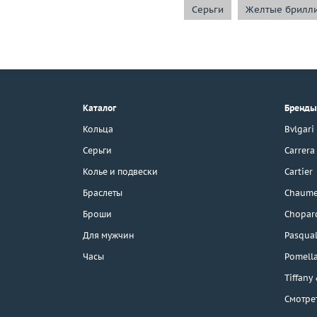
Серьги
Желтые брилл
+7 (495) 190-78-88
8 (800) 777-17-88
г. Москва, Тихвинский пер., д. 7,
Каталог
Бренды
стр. 1.
3D-тур по шоуруму
Кольца
Bvlgari
Бесплатная парковка
Серьги
Carrera
Колье и подвески
Cartier
Браслеты
Chaume
Каталог
Броши
Chopar
Бренды
Для мужчин
Pasqual
Часы
Pomell
Эконом
Tiffany
Смотре
Распродажа