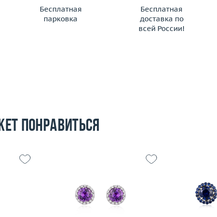
Бесплатная
Бесплатная
парковка
доставка по
всей России!
жет понравиться
2.18
Вес (г)
1.91
Вес (г)
 пробы
Материал
золото 585 пробы
Материал