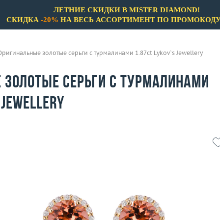
ЛЕТНИЕ СКИДКИ В MISTER DIAMOND!
СКИДКА
-20%
НА ВЕСЬ АССОРТИМЕНТ ПО ПРОМОКОД
Оригинальные золотые серьги с турмалинами 1.87ct Lykov`s Jewellery
 золотые серьги с турмалинами
 Jewellery