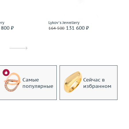
дробнее
Подробнее
ery
Lykov`s Jewellery
Ly
 800 ₽
131 600 ₽
164 500
15
Самые
Сейчас в
популярные
избранном