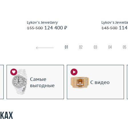
Подробнее
По
Lykov`s Jewellery
Lykov`s Jewell
124 400 ₽
114
155 500
143 500
01
02
03
04
05
Самые
С видео
выгодные
рках