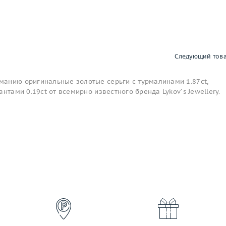
Следующий тов
анию оригинальные золотые серьги с турмалинами 1.87ct,
нтами 0.19ct от всемирно известного бренда Lykov`s Jewellery.