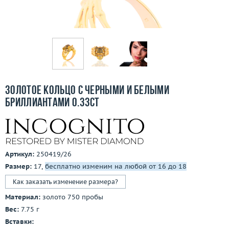
Бесплатная доставка
Покупка и оплата
О компании
Ломбард
Золотое кольцо с черными и белыми
Контакты
бриллиантами 0.33ct
3D-тур по шоуруму
Заказать звонок
Артикул:
250419/26
Размер:
17,
бесплатно изменим на любой от 16 до 18
Как заказать изменение размера?
Материал:
золото 750 пробы
Вес:
7.75 г
Вставки: