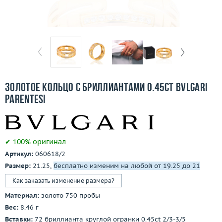
Бесплатная доставка
Покупка и оплата
О компании
Ломбард
Золотое кольцо с бриллиантами 0.45ct Bvlgari
Контакты
Parentesi
3D-тур по шоуруму
✔ 100% оригинал
Заказать звонок
Артикул:
060618/2
Размер:
21.25,
бесплатно изменим на любой от 19.25 до 21
Как заказать изменение размера?
Материал:
золото 750 пробы
Вес:
8.46 г
Вставки:
72 бриллианта круглой огранки 0.45ct 2/3-3/5