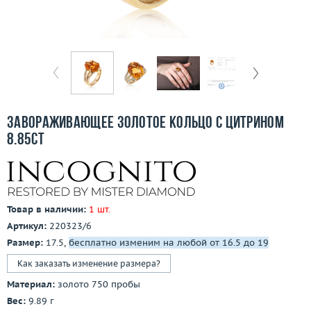
Бесплатная доставка
Покупка и оплата
О компании
Ломбард
Завораживающее золотое кольцо с цитрином
Контакты
8.85ct
3D-тур по шоуруму
Заказать звонок
Товар в наличии:
1 шт.
Артикул:
220323/6
Размер:
17.5,
бесплатно изменим на любой от 16.5 до 19
Как заказать изменение размера?
Материал:
золото 750 пробы
Вес:
9.89 г