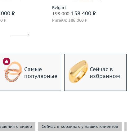
Bvlgari
Bvl
 000 ₽
158 400 ₽
198 000
19
00 ₽
Ритейл: 386 000 ₽
Ри
Самые
Сейчас в
популярные
избранном
ашения с видео
Сейчас в корзинах у наших клиентов
Сейч