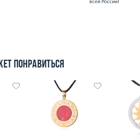
всей России!
жет понравиться
21.38
Вес (г)
пробы,
Материал
сталь
Вес (г)
18.49
Материал
золото 750 пробы,
сталь
По
Подробнее