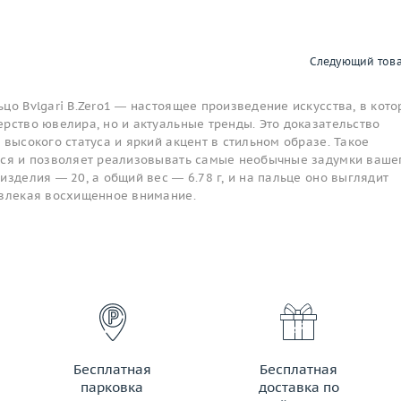
Следующий тов
цо Bvlgari B.Zero1 — настоящее произведение искусства, в кот
рство ювелира, но и актуальные тренды. Это доказательство
 высокого статуса и яркий акцент в стильном образе. Такое
тся и позволяет реализовывать самые необычные задумки ваше
изделия — 20, а общий вес — 6.78 г, и на пальце оно выглядит
ивлекая восхищенное внимание.
Бесплатная
Бесплатная
парковка
доставка по