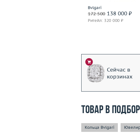
Piaget
Bvlgari
320 400 ₽
138 000 ₽
400 500
172 500
Ритейл: 777 000 ₽
Ритейл: 320 000 ₽
Сейчас в
корзинах
Товар в подбо
Кольца Bvlgari
Ювелир