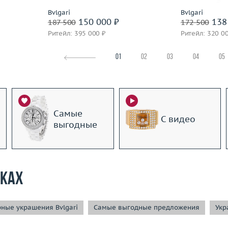
Bvlgari
Bvlgari
150 000 ₽
138
187 500
172 500
Ритейл: 395 000 ₽
Ритейл: 320 0
01
02
03
04
05
Самые
С видео
выгодные
рках
ные украшения Bvlgari
Самые выгодные предложения
Укр