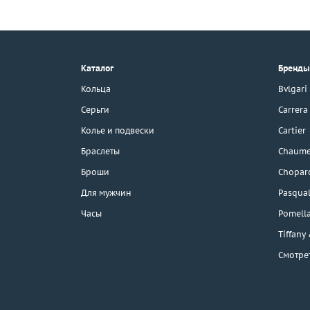
+7 (495) 190-78-88
8 (800) 777-17-88
г. Москва, Тихвинский пер., д. 7,
Каталог
Бренды
стр. 1.
3D-тур по шоуруму
Кольца
Bvlgari
Бесплатная парковка
Серьги
Carrera
Колье и подвески
Cartier
Браслеты
Chaume
Каталог
Броши
Chopar
Бренды
Для мужчин
Pasqual
Часы
Pomell
Эконом
Tiffany
Смотре
Распродажа
Подарочные
сертификаты