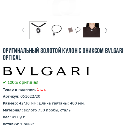
Бесплатная доставка
Покупка и оплата
О компании
Ломбард
Оригинальный золотой кулон с ониксом Bvlgari
Контакты
Optical
3D-тур по шоуруму
✔ 100% оригинал
Заказать звонок
Товар в наличии:
1 шт.
Артикул:
051022/20
Размер:
42*30 мм; Длина гайтаны: 400 мм.
Материал:
золото 750 пробы, сталь
Вес:
41.09 г
Вставки:
1 оникс