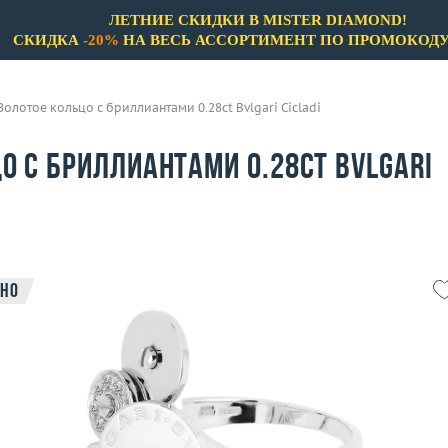
ЛЕТНИЕ СКИДКИ В MISTER DIAMOND!
СКИДКА
-20%
НА ВЕСЬ АССОРТИМЕНТ ПО ПРОМОКОД
Золотое кольцо с бриллиантами 0.28ct Bvlgari Cicladi
о с бриллиантами 0.28ct Bvlgari
но