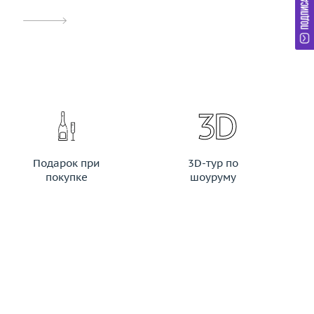
Подарок при
3D-тур по
покупке
шоуруму