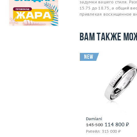
задумки вашего стиля. Ра
15.75 до 18.75, а общий ве
привлекая восхищенное в
Вам также мо
new
Размер
17.5
Вес (г)
8.67
Размер
Материал
золото 750 пробы
Вес (г)
Материал
золото 750
Подробнее
Подробнее
F. B. Gioielli
Damiani
129 600 ₽
114 800 ₽
162 000
143 500
Ритейл: 371 000 ₽
Ритейл: 315 000 ₽