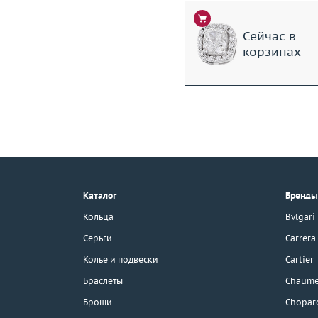
Сейчас в
корзинах
+7 (495) 190-78-88
8 (800) 777-17-88
г. Москва, Тихвинский пер., д. 7,
Каталог
Бренды
стр. 1.
3D-тур по шоуруму
Кольца
Bvlgari
Бесплатная парковка
Серьги
Carrera
Колье и подвески
Cartier
Браслеты
Chaume
Каталог
Броши
Chopar