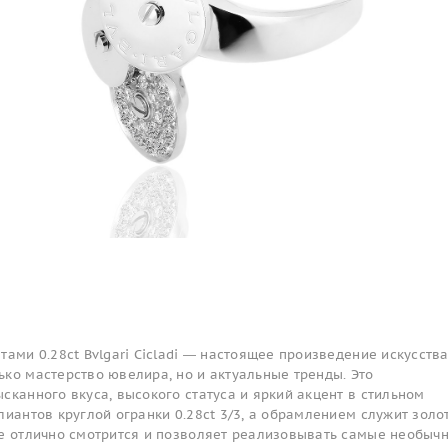
тами 0.28ct Bvlgari Cicladi — настоящее произведение искусства
ко мастерство ювелира, но и актуальные тренды. Это
сканного вкуса, высокого статуса и яркий акцент в стильном
лиантов круглой огранки 0.28ct 3/3, а обрамлением служит золо
ие отлично смотрится и позволяет реализовывать самые необыч