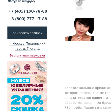
3D-тур по шоуруму
+7 (495) 190-78-88
8 (800) 777-17-88
Заказать звонок
г. Москва, Тихвинский
пер., д. 7, стр. 1.
Бесплатная парковка
Золотое кольцо с бриллиан
котором воплощено не толь
доказательство вашего изы
образе. Вставка — 28 брил
750 пробы. Такое сочетан