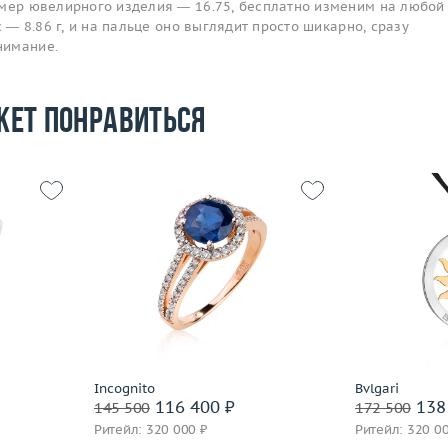
змер ювелирного изделия — 16.75, бесплатно изменим на любой
с — 8.86 г, и на пальце оно выглядит просто шикарно, сразу
нимание.
жет понравиться
Вес (г)
15.5
Размер
17
Материал
4.89
Вес (г)
3.51
 пробы
Материал
золото 585 пробы
По
Подробнее
Incognito
Bvlgari
116 400 ₽
138
145 500
172 500
Ритейл: 320 000 ₽
Ритейл: 320 0