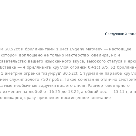
Следующий тов
м 30.52ct и бриллиантами 1.04ct Evgeny Matveev — настоящее
 котором воплощено не только мастерство ювелира, но и
казательство вашего изысканного вкуса, высокого статуса и ярк
 Вставка — 4 бриллианта круглой огранки 0.41ct 3/5, 32 бриллиа
, 1 аметрин огранки "изумруд" 30.52ct, 1 турмалин параиба кругл
нием служит золото 750 пробы. Такое сочетание отлично смотрит
самые необычные задумки вашего стиля. Размер ювелирного
 изменим на любой от 16.25 до 18.25, а общий вес — 15.11 г, и 
то шикарно, сразу привлекая восхищенное внимание.