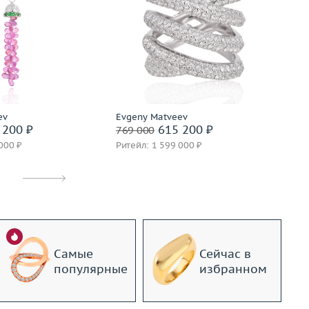
9.17
Размер
17.25
золото 750 пробы
Вес (г)
15.75
Р
Материал
золото 750 пробы
Ве
М
дробнее
Подробнее
ev
Evgeny Matveev
Ev
 200 ₽
615 200 ₽
769 000
72
000 ₽
Ритейл: 1 599 000 ₽
Ри
Самые
Сейчас в
популярные
избранном