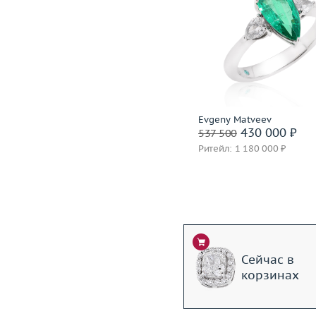
Вес (г)
26.06
Размер
Материал
золото 750 пробы
Вес (г)
Материал
платина 950
Подробнее
Подробнее
Evgeny Matveev
Evgeny Matveev
538 000 ₽
430 000 ₽
672 500
537 500
Ритейл: 1 343 000 ₽
Ритейл: 1 180 000 ₽
Сейчас в
корзинах