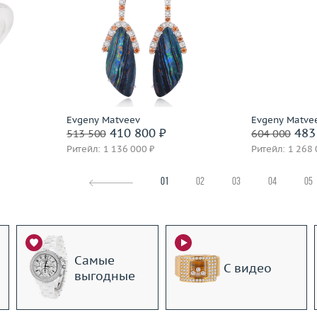
17
Вес (г)
12.09
Вес (г)
5.82
Материал
золото 750 пробы
Материал
 пробы
Подробнее
По
Evgeny Matveev
Evgeny Matve
410 800 ₽
483
513 500
604 000
Ритейл: 1 136 000 ₽
Ритейл: 1 268 
01
02
03
04
05
Самые
С видео
выгодные