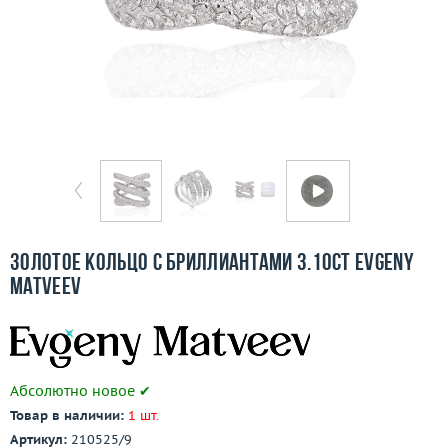
Отзывы
Бесплатная доставка
Покупка и оплата
О компании
Ломбард
Контакты
Золотое кольцо с бриллиантами 3.10ct Evgeny
Matveev
3D-тур по шоуруму
Заказать звонок
Абсолютно новое ✔
Товар в наличии:
1 шт.
Артикул:
210525/9