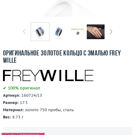
Бесплатная доставка
Покупка и оплата
О компании
Ломбард
Оригинальное золотое кольцо с эмалью Frey
Контакты
Wille
3D-тур по шоуруму
✔ 100% оригинал
Заказать звонок
Артикул:
160724/13
Размер:
17.5
Материал:
золото 750 пробы, сталь
Вес:
8.73 г