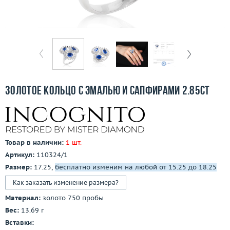
Отзывы
Бесплатная доставка
Покупка и оплата
О компании
Золотое кольцо с эмалью и сапфирами 2.85ct
Ломбард
Контакты
Товар в наличии:
1 шт.
3D-тур по шоуруму
Артикул:
110324/1
Размер:
17.25,
бесплатно изменим на любой от 15.25 до 18.25
Заказать звонок
Как заказать изменение размера?
Материал:
золото 750 пробы
Вес:
13.69 г
Вставки: