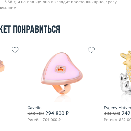
 — 6.38 г, и на пальце оно выглядит просто шикарно, сразу
нимание.
жет понравиться
17.5
Размер
17.75
16.84
Вес (г)
15.85
Размер
 пробы
Материал
золото 750 пробы
Вес (г)
Материал
Подробнее
По
Gavello
Evgeny Matve
294 800 ₽
242
368 500
303 500
Ритейл: 704 000 ₽
Ритейл: 882 0