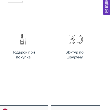
Подарок при
3D-тур по
покупке
шоуруму