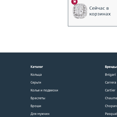
Сейчас в
корзинах
+7 (495) 190-78-88
8 (800) 777-17-88
г. Москва, Тихвинский пер., д. 7,
Каталог
Бренды
стр. 1.
3D-тур по шоуруму
Кольца
Bvlgari
Бесплатная парковка
Серьги
Carrera
Колье и подвески
Cartier
Браслеты
Chaume
Каталог
Броши
Chopar
Бренды
Для мужчин
Pasqual