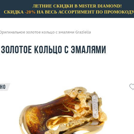
ЛЕТНИЕ СКИДКИ В MISTER DIAMOND!
СКИДКА
-20%
НА ВЕСЬ АССОРТИМЕНТ ПО ПРОМОКОД
Оригинальное золотое кольцо с эмалями Graziella
 золотое кольцо с эмалями
но