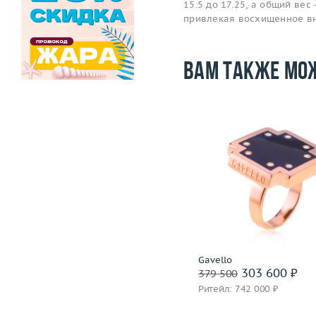
15.5 до 17.25, а общий вес
привлекая восхищенное в
Вам также мо
Размер
Размер
16.75
Вес (г)
Вес (г)
7.63
Материал
золото 750
Материал
золото 750 пробы
Подробнее
Подробнее
Korloff
Gavello
192 400 ₽
303 600 ₽
240 500
379 500
Ритейл: 551 000 ₽
Ритейл: 742 000 ₽