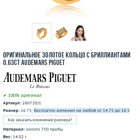
Бесплатная доставка
Покупка и оплата
О компании
Ломбард
Оригинальное золотое кольцо с бриллиантами
Контакты
0.63ct Audemars Piguet
3D-тур по шоуруму
Заказать звонок
✔ 100% оригинал
Артикул:
260720/1
Размер:
16.75,
бесплатно изменим на любой от 14.75 до 16.5
Как заказать изменение размера?
Материал:
золото 750 пробы
Вес:
14.02 г