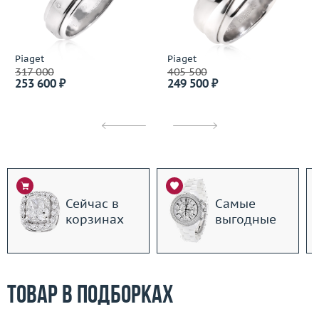
Piaget
Piaget
317 000
405 500
253 600 ₽
249 500 ₽
Сейчас в
Самые
корзинах
выгодные
Товар в подборках