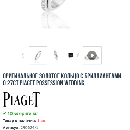
Отзывы
Бесплатная доставка
Покупка и оплата
О компании
Ломбард
Контакты
Оригинальное золотое кольцо с бриллиантами
0.27ct Piaget Possession Wedding
3D-тур по шоуруму
Заказать звонок
✔ 100% оригинал
Товар в наличии:
1 шт.
Артикул:
290624/1