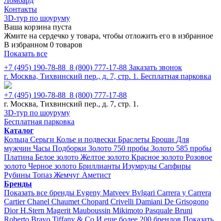
Ломбард
Контакты
3D-тур по шоуруму
Ваша корзина пуста
Жмите на сердечко у товара, чтобы отложить его в избранное
В избранном 0 товаров
Показать все
+7 (495) 190-78-88
8 (800) 777-17-88
Заказать звонок
г. Москва, Тихвинский пер., д. 7, стр. 1.
Бесплатная парковка
+7 (495) 190-78-88
8 (800) 777-17-88
г. Москва, Тихвинский пер., д. 7, стр. 1.
3D-тур по шоуруму
Бесплатная парковка
Каталог
Кольца
Серьги
Колье и подвески
Браслеты
Броши
Для
мужчин
Часы
Подборки
Золото 750 пробы
Золото 585 пробы
Платина
Белое золото
Желтое золото
Красное золото
Розовое
золото
Черное золото
Бриллианты
Изумруды
Сапфиры
Рубины
Топаз
Жемчуг
Аметист
Бренды
Показать все бренды
Evgeny Matveev
Bvlgari
Carrera y Carrera
Cartier
Chanel
Chaumet
Chopard
Crivelli
Damiani
De Grisogono
Dior
H.Stern
Magerit
Mauboussin
Mikimoto
Pasquale Bruni
Roberto Bravo
Tiffany & Co
И еще более 200 брендов
Показать