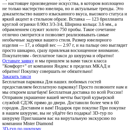
— настоящее произведение искусства, в котором воплощено
не только мастерство ювелира, но и актуальные тренды. Это
доказательство вашего изысканного вкуса, высокого статуса и
яркий акцент в стильном образе. Вставка — 123 бриллианта
круглой огранки 0.90ct 3/3-3/4, Ширина кольца: 3.6 мм., а
обрамлением служит золото 750 пробы. Такое сочетание
отлично смотрится и позволяет реализовывать самые
необычные задумки вашего стиля. Размер ювелирного
изделия — 17, а общий вес — 2.97 г, и на пальце оно выглядит
просто шикарно, сразу привлекая восхищенное внимание.
Покупателям - бесплатное такси до шоурума и обратно!
Оставьте заявку
и мы пришлем за вами такси класса
"Комфорт+" от компании Яндекс в пределах МКАД и
обратно! Покупку совершать не обязательно!
Заказать такси
Бесплатная парковка
Для наших любимых гостей
предоставляем бесплатную парковку! Просто позвоните нам и
мы откроем шлагбаум!
Бесплатная доставка по всей России!
Отправим украшение вашей мечты быстрой курьерской
службой СДЭК прямо до двери. Доставили более чем в 60
городов. Доставим и вам!
Подарок при покупке
При покупке
в нашем шоуруме, вы не уйдёте без подарка!
3D-тур по
шоуруму
Приглашаем вас на вирутальную экскурсию по
компании Mister Diamond
3D-тур по шоуруму