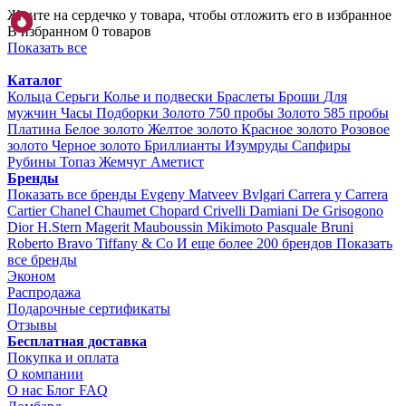
Жмите на сердечко у товара, чтобы отложить его в избранное
В избранном 0 товаров
Показать все
Каталог
Кольца
Серьги
Колье и подвески
Браслеты
Броши
Для
мужчин
Часы
Подборки
Золото 750 пробы
Золото 585 пробы
Платина
Белое золото
Желтое золото
Красное золото
Розовое
золото
Черное золото
Бриллианты
Изумруды
Сапфиры
Рубины
Топаз
Жемчуг
Аметист
Бренды
Показать все бренды
Evgeny Matveev
Bvlgari
Carrera y Carrera
Cartier
Chanel
Chaumet
Chopard
Crivelli
Damiani
De Grisogono
Dior
H.Stern
Magerit
Mauboussin
Mikimoto
Pasquale Bruni
Roberto Bravo
Tiffany & Co
И еще более 200 брендов
Показать
все бренды
Эконом
Распродажа
Подарочные сертификаты
Отзывы
Бесплатная доставка
Покупка и оплата
О компании
О нас
Блог
FAQ