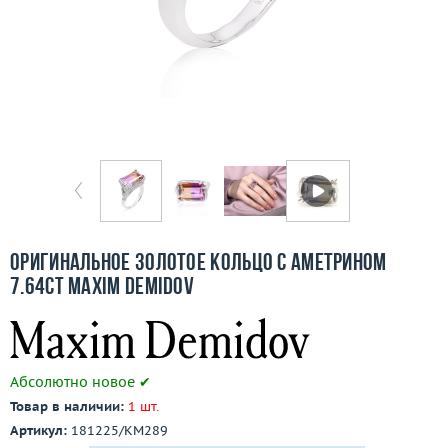
Отзывы
Бесплатная доставка
Покупка и оплата
О компании
Ломбард
Контакты
Оригинальное золотое кольцо с аметрином
7.64ct Maxim Demidov
3D-тур по шоуруму
Заказать звонок
Абсолютно новое ✔
Товар в наличии:
1 шт.
Артикул:
181225/КМ289